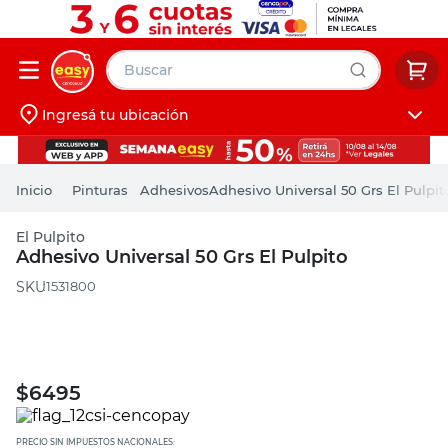
Buscar
Ingresá tu ubicación
muebles
Iniciá sesión
pintura
Pinturas
Adhesivos
Adhesivo Universal 50 Grs El Pulpit
escritorio
El Pulpito
puertas
Adhesivo Universal 50 Grs El Pulpito
placard
:
1531800
$
6495
PRECIO SIN IMPUESTOS NACIONALES: