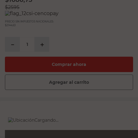
$
2595
PRECIO SIN IMPUESTOS NACIONALES:
$2144,63
－
＋
Comprar ahora
Agregar al carrito
Cargando...