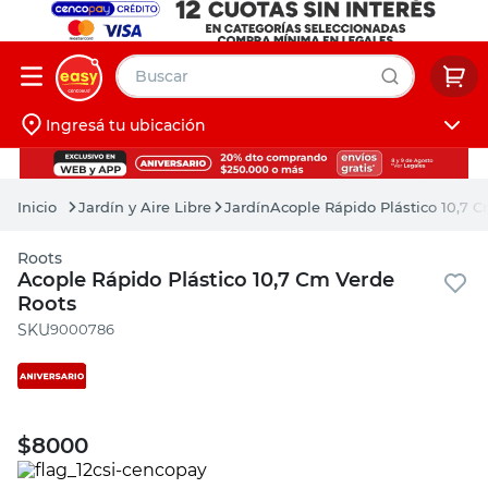
Buscar
Ingresá tu ubicación
muebles
Iniciá sesión
pintura
Jardín y Aire Libre
Jardín
Acople Rápido Plástico 10,7 
escritorio
Roots
puertas
Acople Rápido Plástico 10,7 Cm Verde
Roots
placard
:
9000786
$
8000