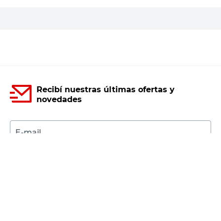
PRECIO SIN IMPUESTOS NACIONALES:
$2884,30
Agregar al carrito
Recibí nuestras últimas ofertas y
novedades
E-mail
DNI
Acepto los
Términos y Condiciones.
Suscribirme