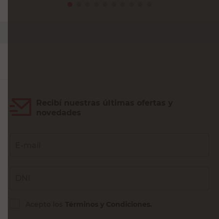
PRECIO SIN IMPUESTOS NACIONALES:
$10.735,54
Agregar al carrito
Recibí nuestras últimas ofertas y
novedades
E-mail
DNI
Acepto los
Términos y Condiciones.