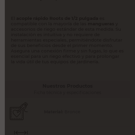
El
acople rápido Roots de 1/2 pulgada
es
compatible con la mayoría de las
mangueras
y
accesorios de riego estándar de esta medida. Su
instalación es intuitiva y no requiere de
herramientas especiales, permitiéndote disfrutar
de sus beneficios desde el primer momento.
Asegura una conexión firme y sin fugas, lo que es
esencial para un riego efectivo y para prolongar
la vida útil de tus equipos de jardinería.
Nuestros Productos
Ficha técnica y especificaciones
Material:
Bronce