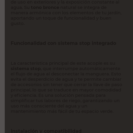
de uso en exteriores y la exposición constante al
agua. Su
tono bronce
natural se integra de
manera armónica con los elementos de tu jardín,
aportando un toque de funcionalidad y buen
gusto.
Funcionalidad con sistema stop integrado
La característica principal de este acople es su
sistema stop
, que interrumpe automáticamente
el flujo de agua al desconectar la manguera. Esto
evita el desperdicio de agua y te permite cambiar
de accesorios sin tener que cerrar la llave de paso
principal, lo que se traduce en mayor comodidad
y eficiencia. Es una solución pensada para
simplificar tus labores de riego, garantizando un
uso más consciente del agua y un
mantenimiento más fácil de tu espacio verde.
Instalación y compatibilidad