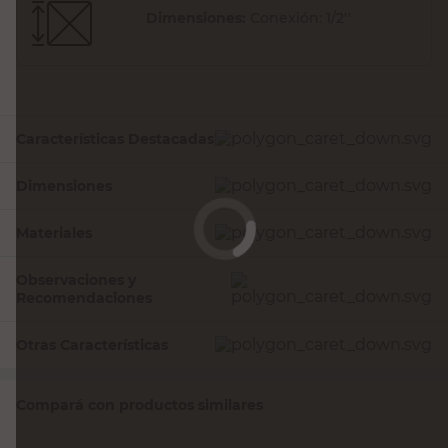
Dimensiones:
Conexión: 1/2''
Características Destacadas
Dimensiones
Materiales
Observaciones y
Recomendaciones
Otras Características
Compará con productos similares