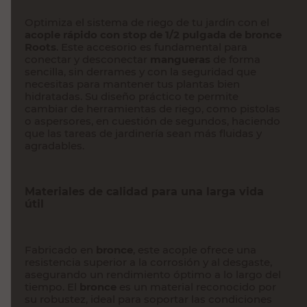
Optimiza el sistema de riego de tu jardín con el
acople rápido con stop de 1/2 pulgada de bronce
Roots
. Este accesorio es fundamental para
conectar y desconectar
mangueras
de forma
sencilla, sin derrames y con la seguridad que
necesitas para mantener tus plantas bien
hidratadas. Su diseño práctico te permite
cambiar de herramientas de riego, como pistolas
o aspersores, en cuestión de segundos, haciendo
que las tareas de jardinería sean más fluidas y
agradables.
Materiales de calidad para una larga vida
útil
Fabricado en
bronce
, este acople ofrece una
resistencia superior a la corrosión y al desgaste,
asegurando un rendimiento óptimo a lo largo del
tiempo. El
bronce
es un material reconocido por
su robustez, ideal para soportar las condiciones