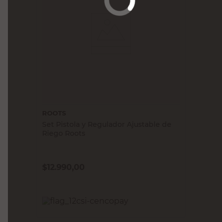
ROOTS
Set Pistola y Regulador Ajustable de
Riego Roots
$
12.990,00