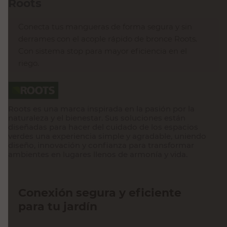
Roots
Conecta tus mangueras de forma segura y sin
derrames con el acople rápido de bronce Roots.
Con sistema stop para mayor eficiencia en el
riego.
Roots es una marca inspirada en la pasión por la
naturaleza y el bienestar. Sus soluciones están
diseñadas para hacer del cuidado de los espacios
verdes una experiencia simple y agradable, uniendo
diseño, innovación y confianza para transformar
ambientes en lugares llenos de armonía y vida.
Conexión segura y eficiente
para tu jardín