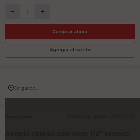
－
＋
Comprar ahora
Agregar al carrito
Cargando...
Descripción
Acople rápido con stop 1/2" bronce