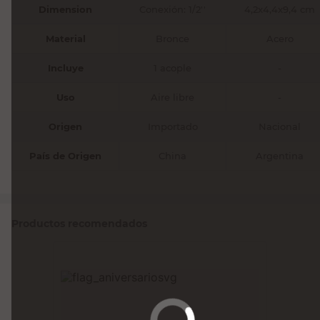
Dimension
Conexión: 1/2''
4,2x4,4x9,4 cm
Material
Bronce
Acero
Incluye
1 acople
-
Uso
Aire libre
-
Origen
Importado
Nacional
País de Origen
China
Argentina
Productos recomendados