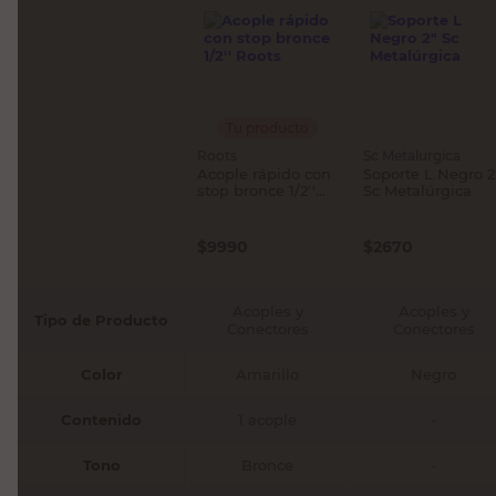
Tu producto
Roots
Sc Metalurgica
Acople rápido con
Soporte L Negro 2
stop bronce 1/2''
Sc Metalúrgica
Roots
$
9990
$
2670
Acoples y
Acoples y
Tipo de Producto
Conectores
Conectores
Color
Amarillo
Negro
Contenido
1 acople
-
Tono
Bronce
-