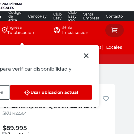
Código
Club
Club
Venta
de
CencoPay
Easy
Contacto
Easy
Empresa
ética
Pro
Ingresá
¡Hola!
Tu ubicación
Iniciá sesión
Servicios de instalaciones
Locales
para verificar disponibilidad y
Blanco Paris
ón
Usar ubicación actual
Acolchado 180
Gr Estampado Queen 220X240
:
1422564
$
89.995