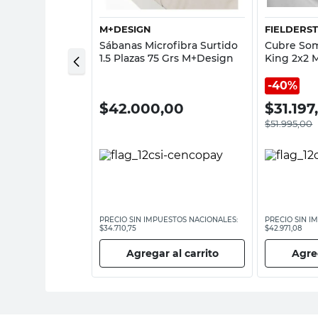
M+DESIGN
FIELDERS
cal Poliester
Sábanas Microfibra Surtido
Cubre So
0 Cm Zip
1.5 Plazas 75 Grs M+Design
King 2x2 M
40%
00
$
42.000,00
$
31.197
$
51.995,00
ESTOS NACIONALES:
PRECIO SIN IMPUESTOS NACIONALES:
PRECIO SIN I
$34.710,75
$42.971,08
 al carrito
Agregar al carrito
Agreg