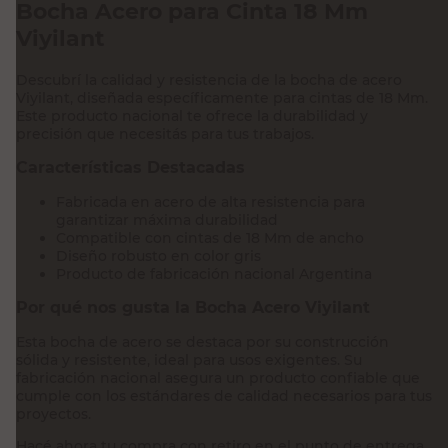
Bocha Acero para Cinta 18 Mm
Viyilant
Descubrí la calidad y resistencia de la bocha de acero
Viyilant, diseñada específicamente para cintas de 18 Mm.
Este producto nacional te ofrece la durabilidad y
precisión que necesitás para tus trabajos.
Características Destacadas
Fabricada en acero de alta resistencia para
garantizar máxima durabilidad
Compatible con cintas de 18 Mm de ancho
Diseño robusto en color gris
Producto de fabricación nacional Argentina
Por qué nos gusta la Bocha Acero Viyilant
Esta bocha de acero se destaca por su construcción
sólida y resistente, ideal para usos exigentes. Su
fabricación nacional asegura un producto confiable que
cumple con los estándares de calidad necesarios para tus
proyectos.
Hacé ahora tu compra con retiro en el punto de entrega