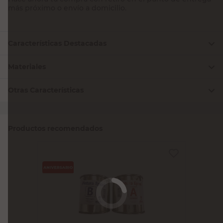
más próximo o envío a domicilio.
Características Destacadas
Materiales
Otras Características
Productos recomendados