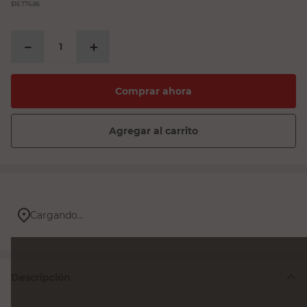
$16.776,86
－
＋
Comprar ahora
Agregar al carrito
Cargando...
Descripción