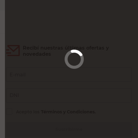
Recibí nuestras últimas ofertas y
novedades
E-mail
DNI
Acepto los
Términos y Condiciones.
Suscribirme