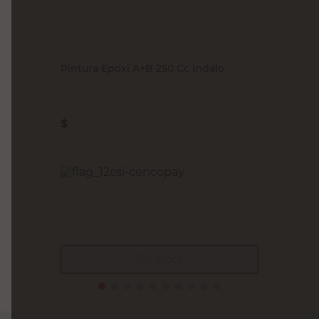
INDALO
Pintura Epoxi A+B 250 Cc Indalo
$
14.800,00
PRECIO SIN IMPUESTOS NACIONALES:
$12.231,41
Agregar al carrito