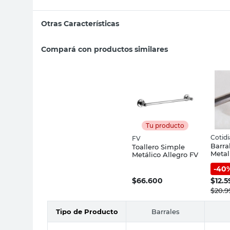
Otras Características
Compará con productos similares
Tu producto
Cotid
FV
Barra
Toallero Simple
Metal
Metálico Allegro FV
Cm Co
-
40
$
66.600
$
12.5
$
20.9
Tipo de Producto
Barrales