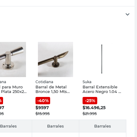
iana
Cotidiana
Suka
l para Muro
Barral de Metal
Barral Extensible
 Plata 250x2
Bronce 1,50 Mts
Acero Negro 1.04 a
tidiana
3/4" Cotidiana
1.93 Mts Suka
%
-
40
%
-
25
%
97
$
9597
$
16.496,25
95
$
15.995
$
21.995
Barrales
Barrales
Barrales