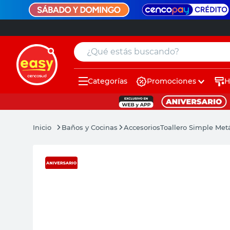
¿Qué estás buscando?
Categorías
Promociones
H
muebles
pintura
Baños y Cocinas
Accesorios
Toallero Simple Metá
escritorio
puertas
placard
espejo
sillas