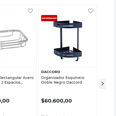
Vista rápida
Vista rápida
DACCORD
COTIDI
Rectangular Acero
Organizador Esquinero
Jaboner
 2 Espacios
Doble Negro Daccord
Modern
40%
0,00
$
60.600,00
$
870
$
14.500