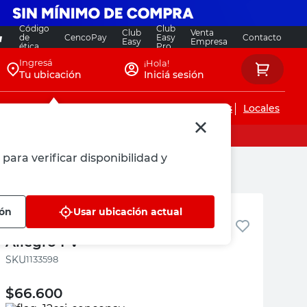
Código
Club
Club
Venta
de
CencoPay
Easy
Contacto
Easy
Empresa
ética
Pro
Ingresá
¡Hola!
Tu ubicación
Iniciá sesión
Servicios de instalaciones
Locales
para verificar disponibilidad y
FV
ión
Usar ubicación actual
Toallero Simple Metálico
Allegro FV
:
1133598
$
66.600