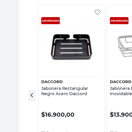
sta rápida
Vista rápida
DACCORD
DACCORD
ro Angular Fijo
Jabonera Rectangular
Jabonera 
Ferrum
Negro Acero Daccord
Inoxidable
Daccord
00
$
16.900,00
$
13.90