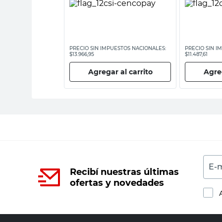
ESTOS NACIONALES:
PRECIO SIN IMPUESTOS NACIONALES:
PRECIO SIN I
$13.966,95
$11.487,61
 al carrito
Agregar al carrito
Agreg
E-m
Recibí nuestras últimas
ofertas y novedades