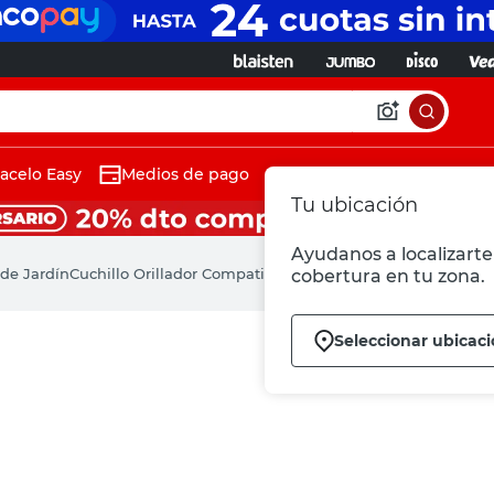
acelo Easy
Medios de pago
Tu ubicación
Ayudanos a localizarte 
de Jardín
Cuchillo Orillador Compatible GE-CT 18 LI GC-CT 18/24 6x
cobertura en tu zona.
Seleccionar ubicac