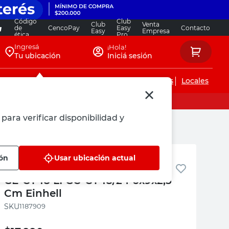
Código
Club
Club
Venta
de
CencoPay
Easy
Contacto
Easy
Empresa
ética
Pro
Ingresá
¡Hola!
Tu ubicación
Iniciá sesión
Servicios de instalaciones
Locales
para verificar disponibilidad y
9x2,5 Cm Einhell
Einhell
ión
Usar ubicación actual
Cuchillo Orillador Compatible
GE-CT 18 LI GC-CT 18/24 6x9x2,5
Cm Einhell
:
1187909