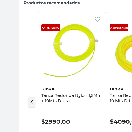
Productos recomendados
sta rápida
Vista rápida
DIBRA
DIBRA
ca con
Tanza Redonda Nylon 1,5Mm
Tanza Red
44 Mm Dibra
x 10Mts Dibra
10 Mts Dib
00
$
2990,00
$
4090