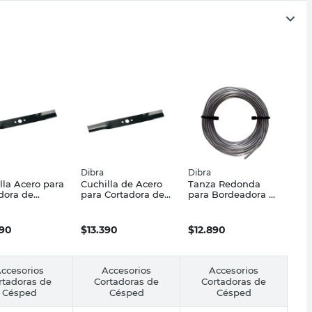
Dibra
Dibra
lla Acero para
Cuchilla de Acero
Tanza Redonda
dora de
para Cortadora de
para Bordeadora 3
ed 37 Cm
Césped 32 Cm
x 10 Mts Dibra
Dibra
390
$
13.390
$
12.890
ccesorios
Accesorios
Accesorios
rtadoras de
Cortadoras de
Cortadoras de
Césped
Césped
Césped