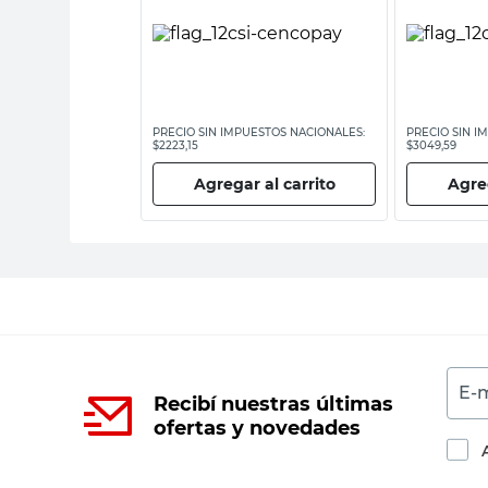
ESTOS NACIONALES:
PRECIO SIN IMPUESTOS NACIONALES:
PRECIO SIN I
$2223,15
$3049,59
 al carrito
Agregar al carrito
Agreg
E-m
Recibí nuestras últimas
ofertas y novedades