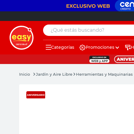
¿Qué estás buscando?
Categorías
Promociones
H
muebles
pintura
Jardín y Aire Libre
Herramientas y Maquinarias 
escritorio
puertas
placard
sillon
espejo