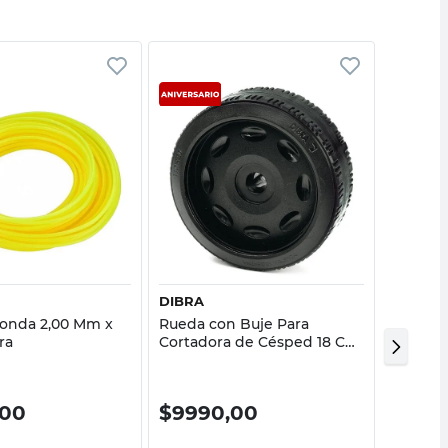
Vista rápida
Vista rápida
DIBRA
DIBRA
onda 2,00 Mm x
Rueda con Buje Para
Rueda P
ra
Cortadora de Césped 18 Cm
Cortado
Dibra
Cm Dib
,00
$
9990,00
$
669