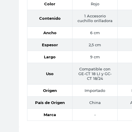
Color
Rojo
1 Accesorio
Contenido
cuchillo orilladora
Ancho
6 cm
Espesor
2,5 cm
Largo
9 cm
Compatible con
Uso
GE-CT 18 LI y GC-
CT 18/24
Origen
Importado
País de Origen
China
Marca
-