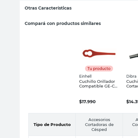
Otras Características
Compará con productos similares
Tu producto
Einhell
Dibra
Cuchillo Orillador
Cuchi
Compatible GE-CT
Corta
18 LI GC-CT 18/24
Césp
6x9x2,5 Cm Einhell
Dibra
$
17.990
$
14.
Accesorios
A
Tipo de Producto
Cortadoras de
Co
Césped