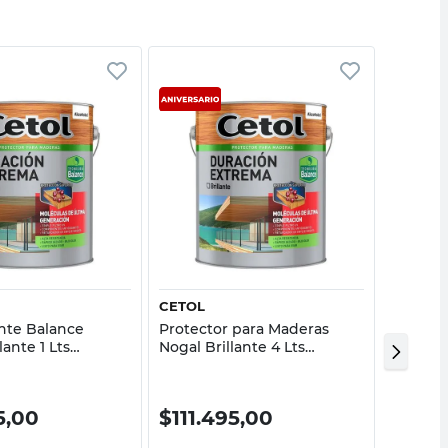
Vista rápida
Vista rápida
CETOL
SHERWI
nte Balance
Protector para Maderas
Impregn
llante 1 Lts
Nogal Brillante 4 Lts
Satinad
Extrema Cetol
Duración Extrema Cetol
30%
5,00
$
111.495,00
$
72.
$
103.49