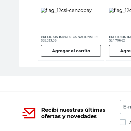
ESTOS NACIONALES:
PRECIO SIN IMPUESTOS NACIONALES:
PRECIO SIN I
$85.533,06
$24.706,62
 al carrito
Agregar al carrito
Agreg
E-m
Recibí nuestras últimas
ofertas y novedades