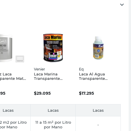
Venier
Eq
z Laca
Laca Marina
Laca Al Agua
parente Mate
Transparente
Transparente
 Al Agua
Brillante 1 Lts
Satinado 375 Cc Eq
r
Interior/Exterior
Venier
695
$
29.095
$
17.295
Lacas
Lacas
Lacas
12 m2 por Litro
11 a 15 m² por Litro
-
por Mano
por Mano