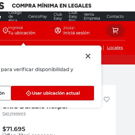
Código
Club
Club
Venta
de
CencoPay
Easy
Contacto
Easy
Empresa
ética
Pro
Ingresá
¡Hola!
Tu ubicación
Iniciá sesión
Servicios de instalaciones
Locales
para verificar disponibilidad y
Rexpar
ión
Usar ubicación actual
Laca UV Cristal Brillante 1 Lts
Ultra Durable Rexpar
:
1959513
$
71.695