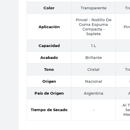
Color
Transparente
Tr
Pincel - Rodillo De
Goma Espuma
Aplicación
Pin
Compacta -
Soplete
Capacidad
1 L
Acabado
Brillante
Tono
Cristal
Tr
Origen
Nacional
País de Origen
Argentina
Al T
Tiempo de Secado
-
Se
Man