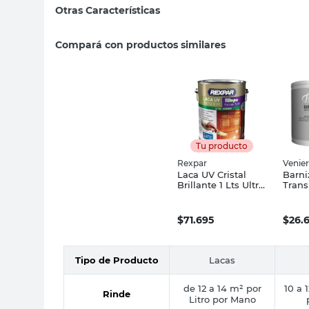
Otras Características
Compará con productos similares
Tu producto
Rexpar
Venier
Laca UV Cristal
Barni
Brillante 1 Lts Ultra
Trans
Durable Rexpar
1 Lts
Venie
$
71.695
$
26.
Tipo de Producto
Lacas
de 12 a 14 m² por
10 a 
Rinde
Litro por Mano