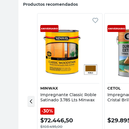
Productos recomendados
sta rápida
Vista rápida
MINWAX
CETOL
 Classic Caoba
Impregnante Classic Roble
Impregna
ts Cetol
Satinado 3.785 Lts Minwax
Cristal Bri
Duracion 
30%
,00
$
72.446,50
$
29.89
$
103.495,00