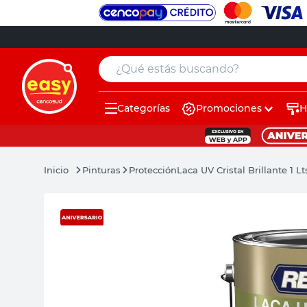
¿Qué estás buscando?
Categorías
Promociones
H
muebles
pintura
Pinturas
Protección
Laca UV Cristal Brillante 1 L
escritorio
puertas
placard
sillon
espejo