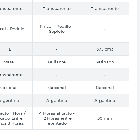
ansparente
Transparente
Transparente
Pincel - Rodillo -
cel - Rodillo
-
Soplete
1 L
-
375 cm3
Mate
Brillante
Satinado
ansparente
-
-
Nacional
Nacional
Nacional
Argentina
Argentina
Argentina
acto 1 Hora /
4 Horas al tacto -
cado Entre
12 Horas entre
30 min
os 3 Horas.
repintado,