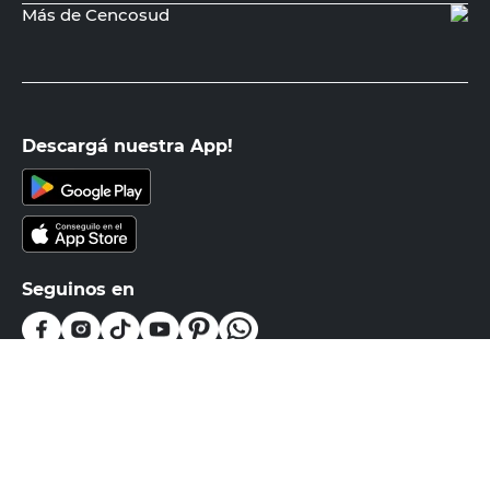
PRECIO SIN IMPUESTOS NACIONALES:
$2066,12
Agregar al carrito
Recibí nuestras últimas ofertas y
novedades
E-mail
DNI
Acepto los
Términos y Condiciones.