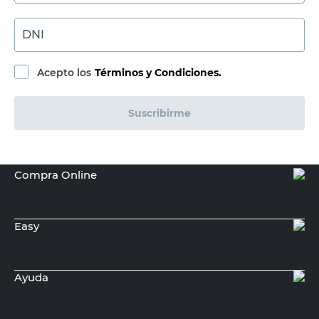
ROKER
Cablecanal con Adhesivo 14x7 Mm 2
Mts Roker
$
2500,00