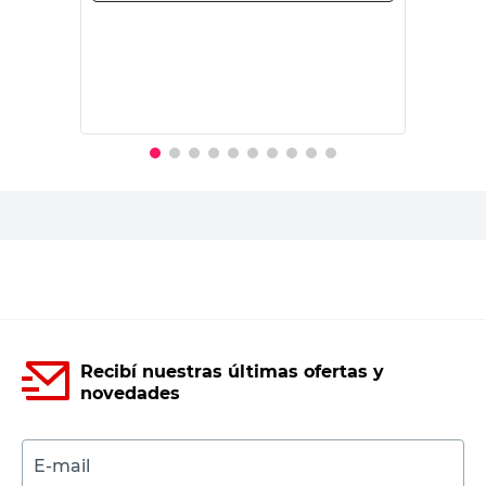
Pvc Antillama Y
Pvc Antillama Y
Material
Mejorador De
Mejorador De
Impacto
Impacto
Certificación
Certificación
Más Información
Conforme De
Conforme De
Norma IEC 61084-1
Norma IEC 61084-
Origen
Nacional
Nacional
País de Origen
Argentina
Argentina
Modelo
PR 6006
PR 6005
Productos recomendados