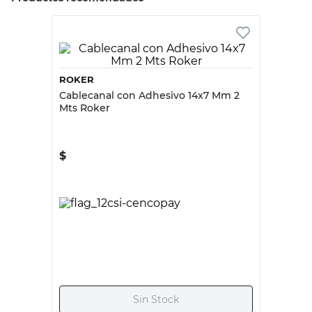
Tu producto
Roker
Roker
Puntera Interna
Puntera Externa
20x10 Mm 2 Un
Para Cable Canal
Roker
20x10 Mm 2 Un
Roker
$
595
$
595
Punteras para
Punteras para
Tipo de Producto
Cable Canal
Cable Canal
Color
Blanco
Blanco
Dimension
20 x 10 mm
20 x 10 mm
Peso
20 G
20 G