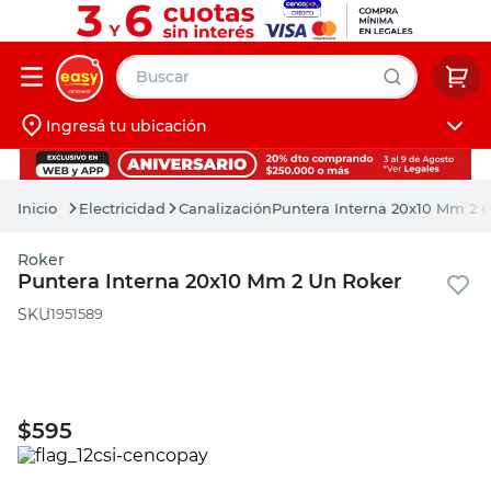
Buscar
Ingresá tu ubicación
muebles
Iniciá sesión
pintura
Electricidad
Canalización
Puntera Interna 20x10 Mm 2 
escritorio
Roker
puertas
Puntera Interna 20x10 Mm 2 Un Roker
placard
:
1951589
$
595
PRECIO SIN IMPUESTOS NACIONALES: