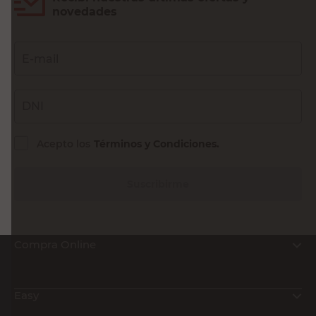
novedades
E-mail
DNI
Acepto los
Términos y Condiciones.
Suscribirme
Compra Online
Easy