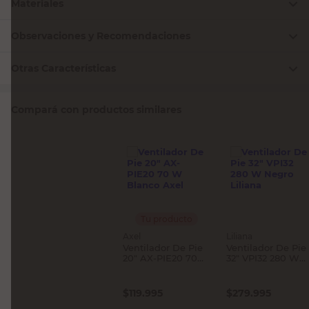
Materiales
Observaciones y Recomendaciones
Otras Características
Compará con productos similares
Tu producto
Axel
Liliana
Ventilador De Pie
Ventilador De Pie
20" AX-PIE20 70
32" VPI32 280 W
W Blanco Axel
Negro Liliana
$
119.995
$
279.995