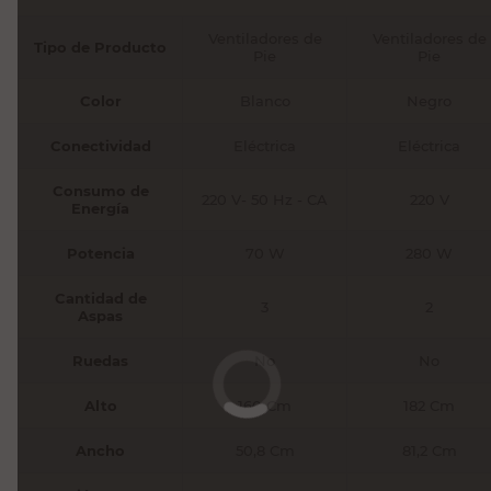
Ventiladores de
Ventiladores de
Tipo de Producto
Pie
Pie
Color
Blanco
Negro
Conectividad
Eléctrica
Eléctrica
Consumo de
220 V- 50 Hz - CA
220 V
Energía
Potencia
70 W
280 W
Cantidad de
3
2
Aspas
Ruedas
No
No
Alto
160 Cm
182 Cm
Ancho
50,8 Cm
81,2 Cm