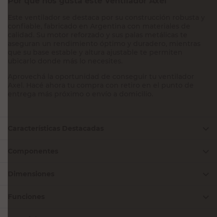
Por qué nos gusta este Ventilador Axel
Este ventilador se destaca por su construcción robusta y
confiable, fabricado en Argentina con materiales de
calidad. Su motor reforzado y sus palas metálicas te
aseguran un rendimiento óptimo y duradero, mientras
que su base estable y altura ajustable te permiten
ubicarlo donde más lo necesites.
Aprovechá la oportunidad de conseguir tu ventilador
Axel. Hacé ahora tu compra con retiro en el punto de
entrega más próximo o envío a domicilio.
Características Destacadas
Componentes
Dimensiones
Funciones