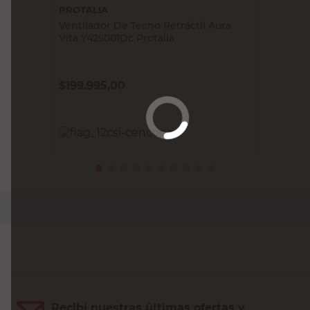
PROTALIA
Ventilador De Techo Retráctil Aura
Vita Y425001Dc Protalia
$
199.995,00
Agregar al carrito
Recibí nuestras últimas ofertas y