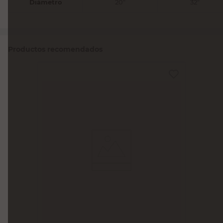
Diámetro
20"
32"
Productos recomendados