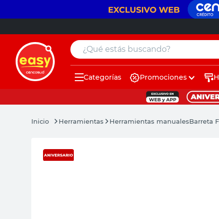
¿Qué estás buscando?
Categorías
Promociones
H
muebles
pintura
Herramientas
Herramientas manuales
Barreta 
escritorio
puertas
placard
sillon
espejo