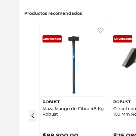
Productos recomendados
sta rápida
Vista rápida
DOW
ROBUST
ROBUST
lponero Mango
Maza Mango de Fibra 4.5 Kg
Cincel co
ilver Shadow
Robust
100 Mm R
00
$
88.800,00
$
25.08