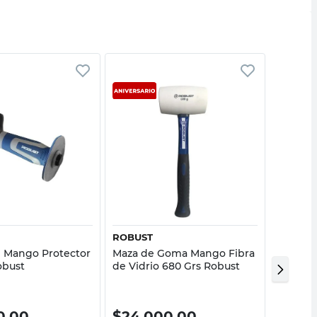
Vista rápida
Vista rápida
ROBUST
BIASSO
n Mango Protector
Maza de Goma Mango Fibra
Cortaf
obust
de Vidrio 680 Grs Robust
Biasson
0,00
$
24.000,00
$
21.