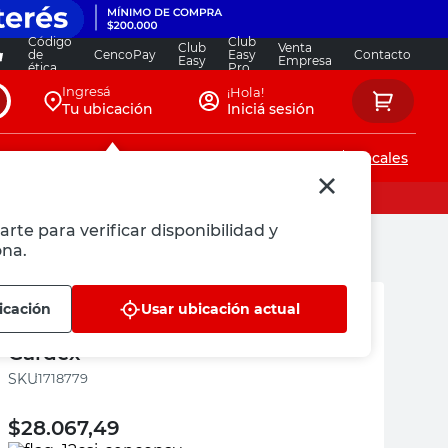
Código
Club
Club
Venta
de
CencoPay
Easy
Contacto
Easy
Empresa
ética
Pro
Ingresá
¡Hola!
Tu ubicación
Iniciá sesión
Servicios de instalaciones
Locales
arte para verificar disponibilidad y
ona.
Gardex
icación
Usar ubicación actual
Barreta Forjada 20x400 Mm
Gardex
:
1718779
$
28.067,49