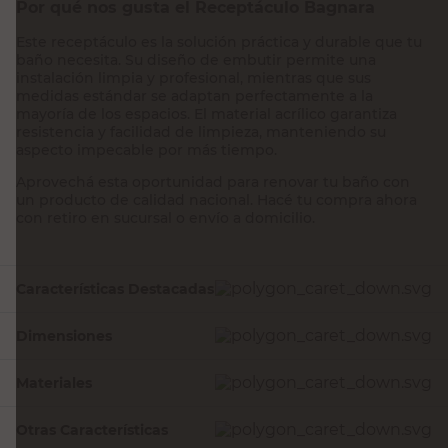
Por qué nos gusta el Receptáculo Bagnara
Este receptáculo es la solución práctica y durable que tu
baño necesita. Su diseño de embutir permite una
instalación limpia y profesional, mientras que sus
medidas estándar se adaptan perfectamente a la
mayoría de los espacios. El material acrílico garantiza
resistencia y facilidad de limpieza, manteniendo su
aspecto impecable por más tiempo.
Aprovechá esta oportunidad para renovar tu baño con
un producto de calidad nacional. Hacé tu compra ahora
con retiro en sucursal o envío a domicilio.
Características Destacadas
Dimensiones
Materiales
Otras Características