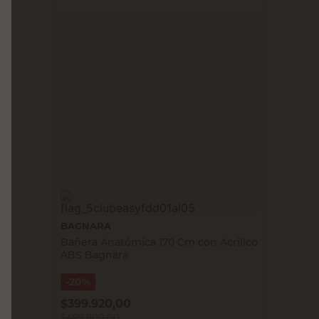
BAGNARA
Bañera Anatómica 170 Cm con Acrílico
ABS Bagnara
20%
$
399.920,00
$
499.900,00