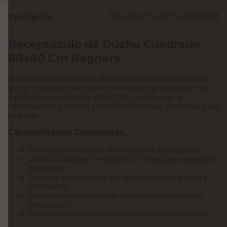
Descripción
Receptáculo de Ducha Cuadrado
80x80 Cm Bagnara
El receptáculo de ducha Bagnara es la base ideal para
armar tu espacio de ducha con estilo y practicidad. Con
su diseño cuadrado de 80x80 Cm, vas a tener la
combinación perfecta entre funcionalidad y estética para
tu baño.
Características Destacadas
Fabricado en acrílico resistente de alta calidad
Diseño cuadrado de 80x80 Cm, ideal para espacios
modernos
Sistema de embutir para una instalación prolija y
profesional
Color blanco clásico que combina con cualquier
decoración
Producto nacional con excelentes terminaciones