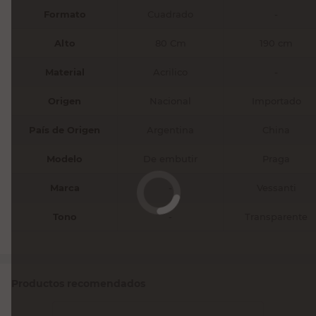
Formato
Cuadrado
-
Alto
80 Cm
190 cm
Material
Acrilico
-
Origen
Nacional
Importado
País de Origen
Argentina
China
Modelo
De embutir
Praga
Marca
-
Vessanti
Tono
-
Transparente
Productos recomendados