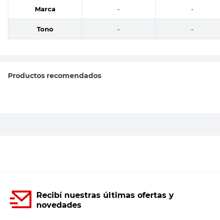
Marca
-
-
Tono
-
-
Productos recomendados
Sifón Simple Negro para Pileta de