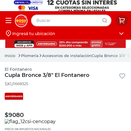
Buscar
Ingresá tu ubicación
muebles
Iniciá sesión
pintura
Plomería
Accesorios de instalación
Cupla Bronce 3/8" E
escritorio
El Fontanero
puertas
Cupla Bronce 3/8" El Fontanero
placard
:
1668325
$
9080
PRECIO SIN IMPUESTOS NACIONALES: