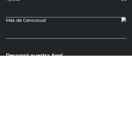
Recibí nuestras últimas ofertas y
novedades
E-mail
DNI
Acepto los
Términos y Condiciones.
Suscribirme
Compra Online