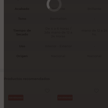
Acabado
Brillante
Brillante
Tono
Bermellón
-
De 4 a 6 Horas /
Tiempo de
mano de 12 a 24
2da mano de 12 a
Secado
hs.
24 Horas
Uso
Interior - Exterior
-
Origen
Nacional
Nacional
Productos recomendados