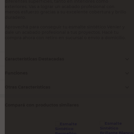
diferentes superficies, tanto en interiores como
exteriores. Vas a lograr un acabado profesional con
menos esfuerzo gracias a su excelente cobertura y brillo
duradero.
Aprovechá para conseguir tu esmalte sintético Venier y
dale un acabado profesional a tus proyectos. Hacé tu
compra ahora con retiro en sucursal o envío a domicilio.
Características Destacadas
Funciones
Otras Características
Compará con productos similares