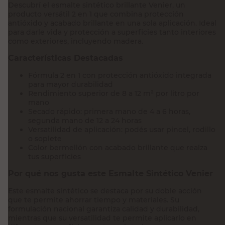
Descubrí el esmalte sintético brillante Venier, un
producto versátil 2 en 1 que combina protección
antióxido y acabado brillante en una sola aplicación. Ideal
para darle vida y protección a superficies tanto interiores
como exteriores, incluyendo madera.
Características Destacadas
Fórmula 2 en 1 con protección antióxido integrada
para mayor durabilidad
Rendimiento superior de 8 a 12 m² por litro por
mano
Secado rápido: primera mano de 4 a 6 horas,
segunda mano de 12 a 24 horas
Versatilidad de aplicación: podés usar pincel, rodillo
o soplete
Color bermellón con acabado brillante que realza
tus superficies
Por qué nos gusta este Esmalte Sintético Venier
Este esmalte sintético se destaca por su doble acción
que te permite ahorrar tiempo y materiales. Su
formulación nacional garantiza calidad y durabilidad,
mientras que su versatilidad te permite aplicarlo en