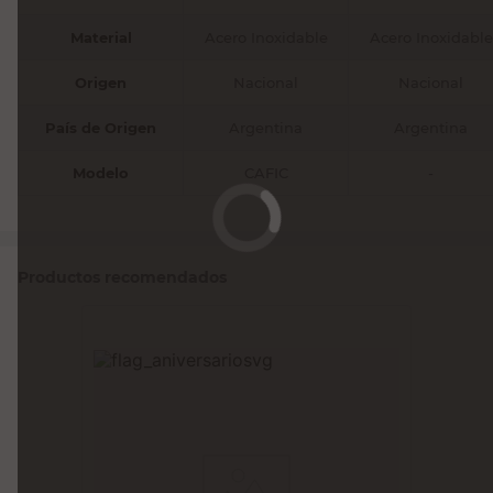
Material
Acero Inoxidable
Acero Inoxidable
Origen
Nacional
Nacional
País de Origen
Argentina
Argentina
Modelo
CAFIC
-
Productos recomendados