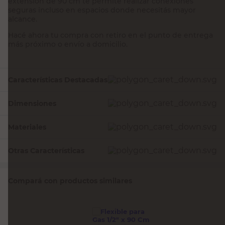
extensión de 90 cm te permite realizar conexiones
seguras incluso en espacios donde necesitás mayor
alcance.
Hacé ahora tu compra con retiro en el punto de entrega
más próximo o envío a domicilio.
Características Destacadas
Dimensiones
Materiales
Otras Características
Compará con productos similares