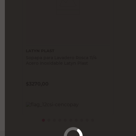
LATYN PLAST
Sopapa para Lavadero Rosca 11/4
Acero Inoxidable Latyn Plast
$
3270,00
PRECIO SIN IMPUESTOS NACIONALES:
$2702,48