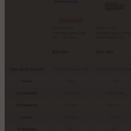
Tu producto
Dinatecnica
Dinatecnica
Flexible para Gas
Flexible para Gas
1/2" x 90 Cm
Extensible 1/2
Dinatecnica
Pulgada 42 Cm
Dinatecnica
$
33.100
$
20.300
Tipo de Producto
Flexibles para Gas
Flexibles para Ga
Color
Gris
Gris
Contenido
1 Flexible
1 Flexible
Dimension
12 mm
12 mm
Largo
90 cm
42 cm
Pulgadas
1/2"
1/2"