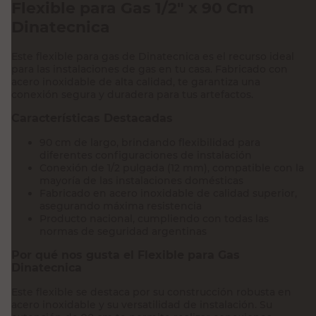
Flexible para Gas 1/2" x 90 Cm
Dinatecnica
Este flexible para gas de Dinatecnica es el recurso ideal
para las instalaciones de gas en tu casa. Fabricado con
acero inoxidable de alta calidad, te garantiza una
conexión segura y duradera para tus artefactos.
Características Destacadas
90 cm de largo, brindando flexibilidad para
diferentes configuraciones de instalación
Conexión de 1/2 pulgada (12 mm), compatible con la
mayoría de las instalaciones domésticas
Fabricado en acero inoxidable de calidad superior,
asegurando máxima resistencia
Producto nacional, cumpliendo con todas las
normas de seguridad argentinas
Por qué nos gusta el Flexible para Gas
Dinatecnica
Este flexible se destaca por su construcción robusta en
acero inoxidable y su versatilidad de instalación. Su