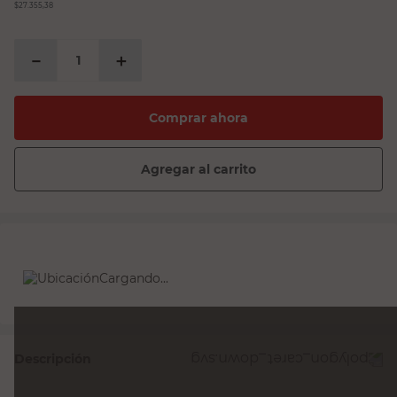
$27.355,38
－
＋
Comprar ahora
Agregar al carrito
Cargando...
Descripción