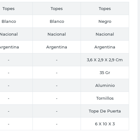
Topes
Topes
Topes
Blanco
Blanco
Negro
Nacional
Nacional
Nacional
Argentina
Argentina
Argentina
-
-
3,6 X 2,9 X 2,9 Cm
-
-
35 Gr
-
-
Aluminio
-
-
Tornillos
-
-
Tope De Puerta
-
-
6 X 10 X 3