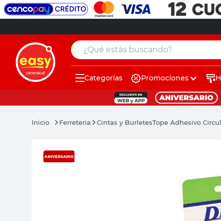
¿Qué estás buscando?
Categorías
Promociones
H
muebles
pintura
Ferreteria
Cintas y Burletes
Tope Adhesivo Circul
escritorio
puertas
placard
espejo
sillas