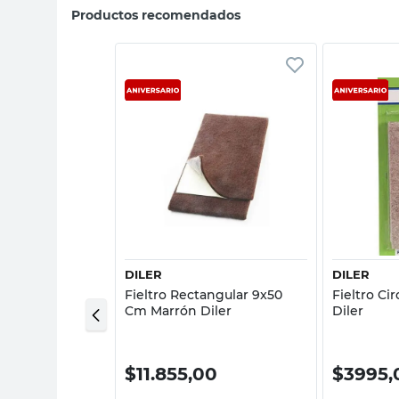
Productos recomendados
sta rápida
Vista rápida
DILER
DILER
ctora 45X50 Mm
Fieltro Rectangular 9x50
Fieltro Ci
Cm Marrón Diler
Diler
00
$
11.855,00
$
3995,