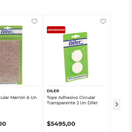
Vista rápida
Vista rápida
DILER
DILER
rcular Marrón 6 Un
Tope Adhesivo Circular
Tope Ad
Transparente 2 Un Diler
Transpa
00
$
5495,00
$
425