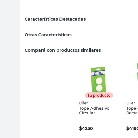
Características Destacadas
Otras Características
Compará con productos similares
Tu producto
Diler
Diler
Tope Adhesivo
Tope 
Circular
Recta
Transparente 2 Un
Blanc
Diler
$
4250
$
419