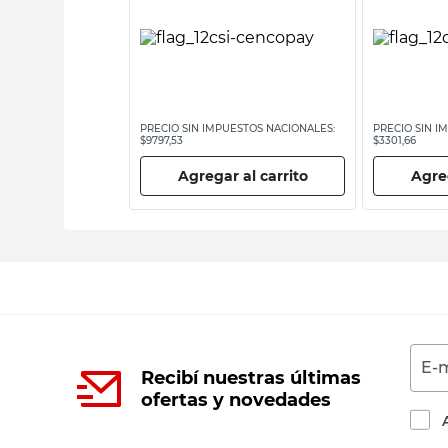
ESTOS NACIONALES:
PRECIO SIN IMPUESTOS NACIONALES:
PRECIO SIN I
$9797,53
$3301,66
 al carrito
Agregar al carrito
Agreg
E-m
Recibí nuestras últimas
ofertas y novedades