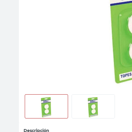
sillon
vanitory
ceramica
Descripción