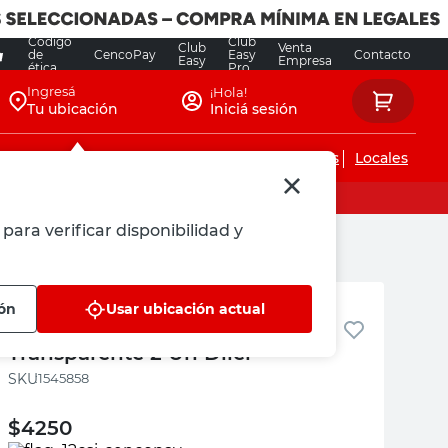
Código
Club
Club
Venta
de
CencoPay
Easy
Contacto
Easy
Empresa
ética
Pro
Ingresá
¡Hola!
Tu ubicación
Iniciá sesión
Servicios de instalaciones
Locales
para verificar disponibilidad y
Diler
ión
Usar ubicación actual
Tope Adhesivo Circular
Transparente 2 Un Diler
:
1545858
$
4250