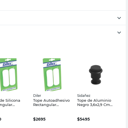
Diler
Sidañez
de Silicona
Tope Autoadhesivo
Tope de Aluminio
ngular
Rectangular
Negro 3,6x2,9 Cm
o 4 Un Diler
Blanco 2 Un Diler
Sidañez
0
$
2695
$
5495