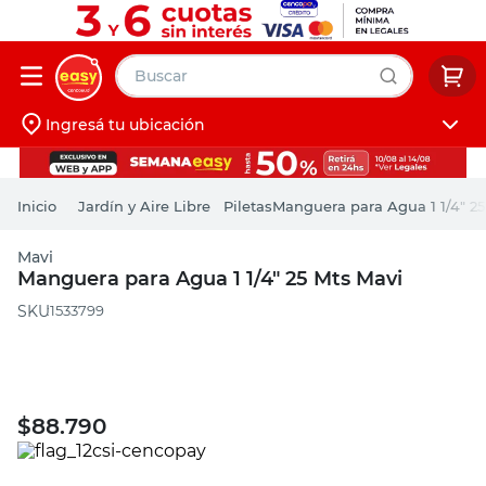
Buscar
Ingresá tu ubicación
muebles
Iniciá sesión
pintura
Jardín y Aire Libre
Piletas
Manguera para Agua 1 1/4" 25
escritorio
Mavi
puertas
Manguera para Agua 1 1/4" 25 Mts Mavi
placard
:
1533799
$
88.790