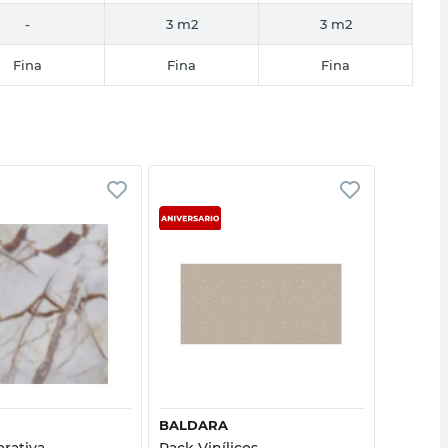
-
3 m2
3 m2
Fina
Fina
Fina
Vista rápida
Vista rápida
BALDARA
MURES
orativa
Pack Vinílicos
Packx4 