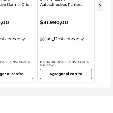
iva Marmol Gris y
Autoadhesivos Puntos
Adhesiv
x60 Cm Malta
60x60 Cm Infantil Baldara
Cm Mur
0,00
$
31.990,00
$
31.
MPUESTOS NACIONALES:
PRECIO SIN IMPUESTOS NACIONALES:
PRECIO SI
$26.438,02
$26.024,80
ar al carrito
Agregar al carrito
Ag