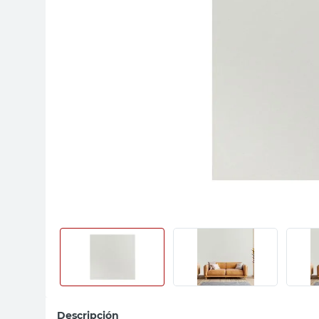
sillon
vanitory
ceramica
Descripción