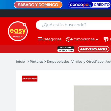
¿Qué estás buscando?
Categorías
Promociones
H
muebles
pintura
Pinturas
Empapelados, Vinilos y Otros
Papel Aut
escritorio
puertas
placard
espejo
sillas