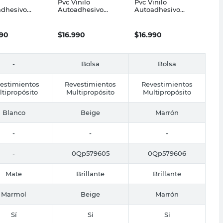
Pvc Vinilo
Pvc Vinilo
adhesivo
Autoadhesivo
Autoadhesivo
ol Blanco
0.60X5Mts Madera
0.60X5Mts Madera
00 Cm
Savia Muresco
Siena Muresco
ata Muresco
990
$
16.990
$
16.990
-
Bolsa
Bolsa
estimientos
Revestimientos
Revestimientos
tipropósito
Multipropósito
Multipropósito
Blanco
Beige
Marrón
-
-
-
-
0Qp579605
0Qp579606
Mate
Brillante
Brillante
Marmol
Beige
Marrón
Sí
Si
Si