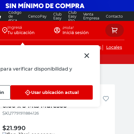
Código
Club
Club
Venta
de
CencoPay
Easy
Contacto
Easy
Empresa
ética
Pro
Ingresá
¡Hola!
Tu ubicación
Iniciá sesión
Servicios de instalaciones
Locales
para verificar disponibilidad y
Muresco
ón
Usar ubicación actual
Papel Autoadhesivo Off White
0.60 x 5 Mts Muresco
:
7791911884126
$
21.990