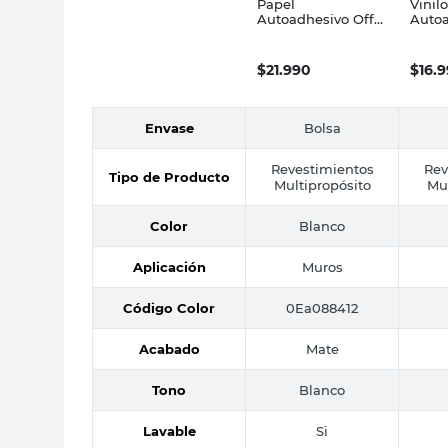
Papel
Vinilo
Autoadhesivo Off
Auto
White 0.60 x 5 Mts
Marm
Muresco
60x5
Calac
$
21.990
$
16.
Envase
Bolsa
Revestimientos
Rev
Tipo de Producto
Multipropósito
Mul
Color
Blanco
Aplicación
Muros
Código Color
0Ea088412
Acabado
Mate
Tono
Blanco
Lavable
Si