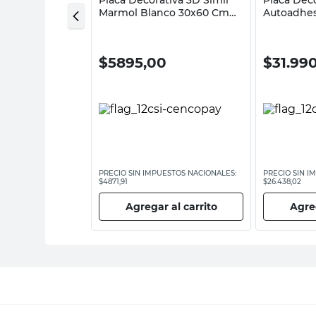
Medallón 3488-1
Marmol Blanco 30x60 Cm
Autoadhes
Muresco
Camel 60
Baldara
00
$
5895,00
$
31.99
ESTOS NACIONALES:
PRECIO SIN IMPUESTOS NACIONALES:
PRECIO SIN I
$4871,91
$26.438,02
 al carrito
Agregar al carrito
Agreg