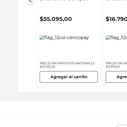
00
$
55.095,00
$
16.79
ESTOS NACIONALES:
PRECIO SIN IMPUESTOS NACIONALES:
PRECIO SIN I
$45.533,06
$13.876,04
 al carrito
Agregar al carrito
Agreg