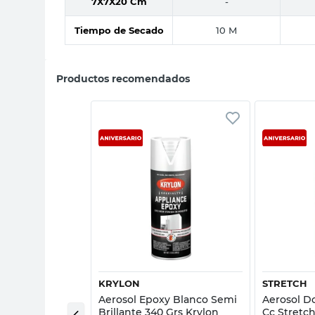
7X7X20 Cm
-
Tiempo de Secado
10 M
Productos recomendados
sta rápida
Vista rápida
KRYLON
STRETCH
 Metalizado 311
Aerosol Epoxy Blanco Semi
Aerosol D
rylon
Brillante 340 Grs Krylon
Cc Stretc