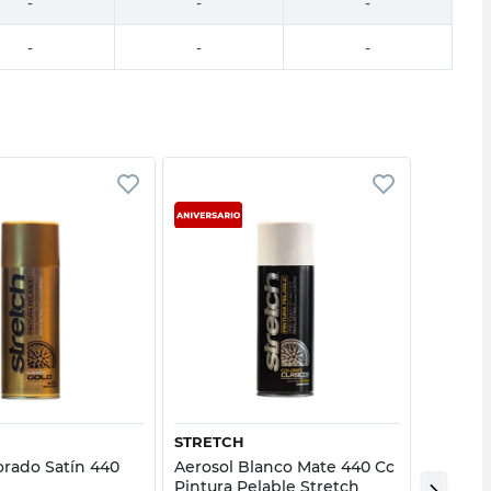
-
-
-
-
-
-
Vista rápida
Vista rápida
STRETCH
PLOTEO
orado Satín 440
Aerosol Blanco Mate 440 Cc
Aerosol
h
Pintura Pelable Stretch
Blanco