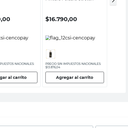
Ploteo F
0,00
$
16.790,00
$
13.
MPUESTOS NACIONALES:
PRECIO SIN IMPUESTOS NACIONALES:
PRECIO SI
$13.876,04
$11.314,05
ar al carrito
Agregar al carrito
Ag