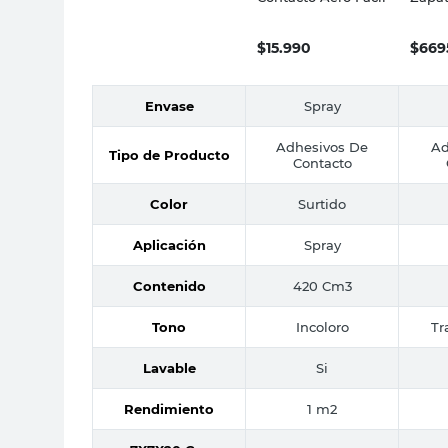
Éccol
$
15.990
$
669
Envase
Spray
Adhesivos De
Ad
Tipo de Producto
Contacto
Color
Surtido
Aplicación
Spray
Contenido
420 Cm3
Tono
Incoloro
Tr
Lavable
Si
Rendimiento
1 m2