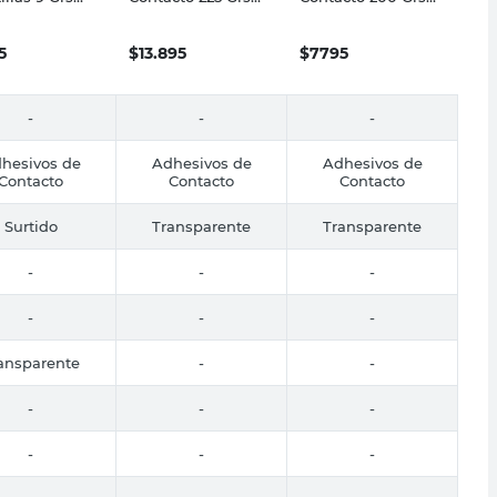
e
Poxiran
Sin Tolueno
Fanacola
5
$
13.895
$
7795
-
-
-
hesivos de
Adhesivos de
Adhesivos de
Contacto
Contacto
Contacto
Surtido
Transparente
Transparente
-
-
-
-
-
-
ansparente
-
-
-
-
-
-
-
-