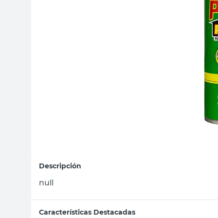
sillas
vanitory
ceramica
Descripción
null
Características Destacadas