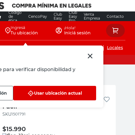
Código
Club
Club
Venta
de
CencoPay
Easy
Contacto
Easy
Empresa
ética
Pro
Ingresá
¡Hola!
Tu ubicación
Iniciá sesión
Servicios de instalaciones
Locales
 para verificar disponibilidad y
Aero Facil
ión
Usar ubicación actual
Adhesivo De Contacto Aero
Facil
:
1501791
$
15.990