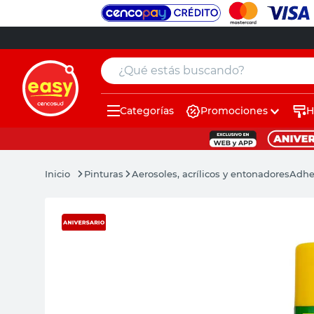
¿Qué estás buscando?
Categorías
Promociones
H
muebles
pintura
Pinturas
Aerosoles, acrílicos y entonadores
Adhe
escritorio
puertas
placard
sillon
espejo