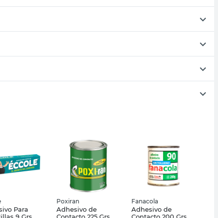
e
Poxiran
Fanacola
ivo Para
Adhesivo de
Adhesivo de
illas 9 Grs
Contacto 225 Grs
Contacto 200 Grs