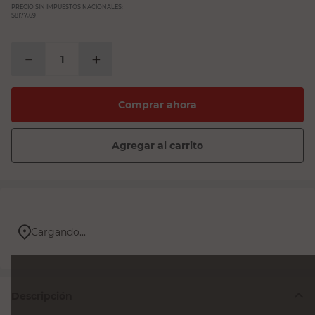
PRECIO SIN IMPUESTOS NACIONALES:
$8177,69
－
＋
Comprar ahora
Agregar al carrito
Cargando...
Descripción