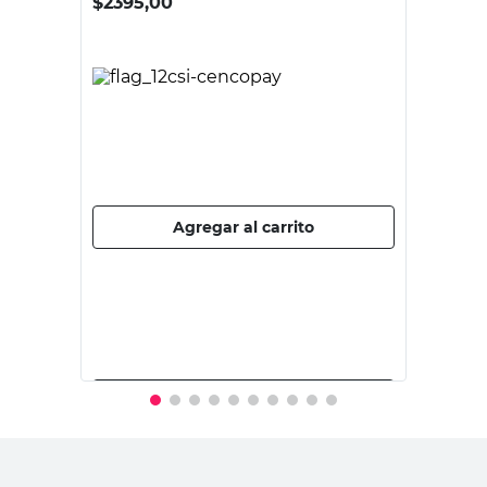
CANDELA
Precinto Nylon 3.6x150 Mm Negro x
100 Un Candela
$
2395,00
PRECIO SIN IMPUESTOS NACIONALES:
$1979,34
Agregar al carrito