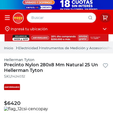
Buscar
Ingresá tu ubicación
muebles
Iniciá sesión
pintura
Electricidad
Instrumentos de Medición y Accesorios
Pre
escritorio
Hellerman Tyton
puertas
Precinto Nylon 280x8 Mm Natural 25 Un
Hellerman Tyton
placard
:
1424032
$
6420