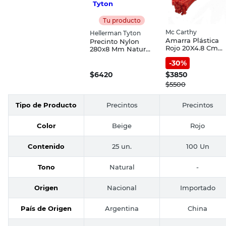
Tu producto
Mc Carthy
Hellerman Tyton
Amarra Plástica
Precinto Nylon
Rojo 20X4.8 Cm
280x8 Mm Natural
100 Un McCarthy
25 Un Hellerman
-
30
%
Tyton
$
6420
$
3850
$
5500
Tipo de Producto
Precintos
Precintos
Color
Beige
Rojo
Contenido
25 un.
100 Un
Tono
Natural
-
Origen
Nacional
Importado
País de Origen
Argentina
China