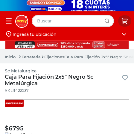
Buscar
Ingresá tu ubicación
muebles
Iniciá sesión
pintura
Ferreteria
Fijaciones
Caja Para Fijación 2x5" Negro Sc M
escritorio
Sc Metalurgica
puertas
Caja Para Fijación 2x5" Negro Sc
Metalúrgica
placard
:
1422537
$
6795