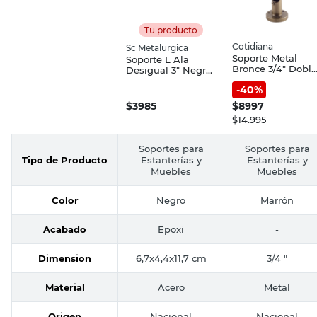
Tu producto
Cotidiana
Sc Metalurgica
Soporte Metal
Soporte L Ala
Bronce 3/4" Doble
Desigual 3" Negro
Cotidiana
Sc Metalúrgica
-
40
%
$
3985
$
8997
$
14.995
Soportes para
Soportes para
Tipo de Producto
Estanterías y
Estanterías y
Muebles
Muebles
Color
Negro
Marrón
Acabado
Epoxi
-
Dimension
6,7x4,4x11,7 cm
3/4 "
Material
Acero
Metal