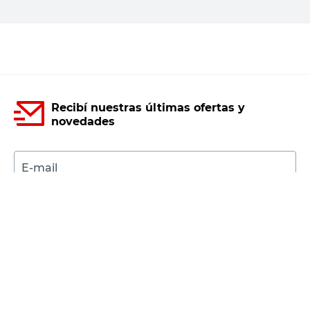
PRECIO SIN IMPUESTOS NACIONALES:
$5677,69
Agregar al carrito
Recibí nuestras últimas ofertas y
novedades
E-mail
DNI
Acepto los
Términos y Condiciones.
Suscribirme