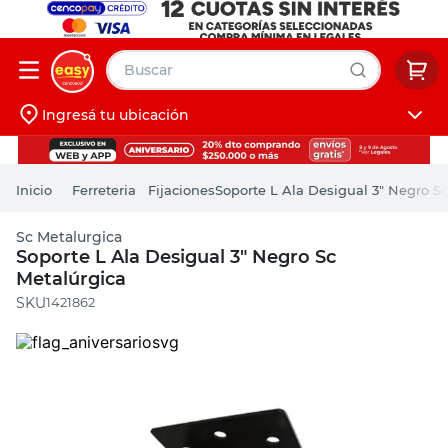
Buscar
Ingresá tu ubicación
muebles
Iniciá sesión
pintura
Ferreteria
Fijaciones
Soporte L Ala Desigual 3" Negro S
escritorio
Sc Metalurgica
puertas
Soporte L Ala Desigual 3" Negro Sc
Metalúrgica
placard
:
1421862