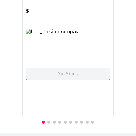
SC METALURGICA
Caja de Fijación Acero 2x5" Negro Sc
Metalúrgica
$
6870,00