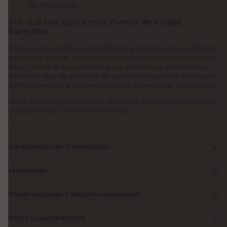
de repuestos
Por qué nos gusta esta Puerta de Chapa
Barmetal
Esta puerta combina durabilidad y estética en un diseño
práctico y actual. Su construcción en chapa y su acabado
negro mate la hacen ideal para diferentes ambientes,
mientras que su sistema de apertura izquierda se adapta
perfectamente a tus necesidades específicas de espacio.
Hacé ahora tu compra con retiro en el punto de entrega
más próximo o envío a domicilio.
Características Destacadas
Materiales
Observaciones y Recomendaciones
Otras Características