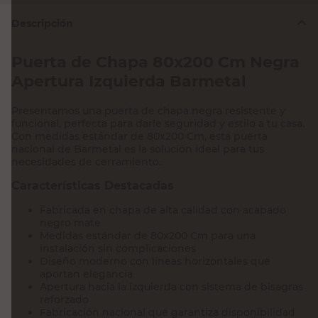
Descripción
Puerta de Chapa 80x200 Cm Negra
Apertura Izquierda Barmetal
Presentamos una puerta de chapa negra resistente y
funcional, perfecta para darle seguridad y estilo a tu casa.
Con medidas estándar de 80x200 Cm, esta puerta
nacional de Barmetal es la solución ideal para tus
necesidades de cerramiento.
Características Destacadas
Fabricada en chapa de alta calidad con acabado
negro mate
Medidas estándar de 80x200 Cm para una
instalación sin complicaciones
Diseño moderno con líneas horizontales que
aportan elegancia
Apertura hacia la izquierda con sistema de bisagras
reforzado
Fabricación nacional que garantiza disponibilidad