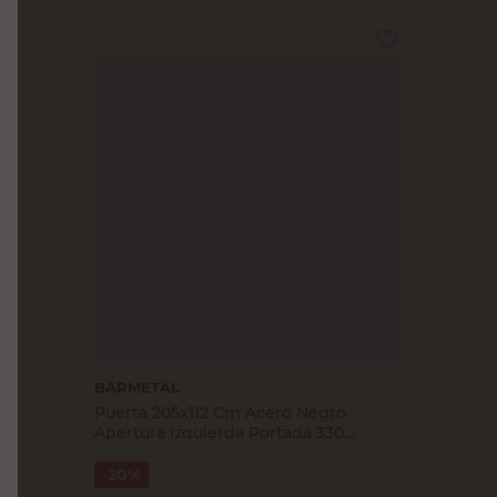
BARMETAL
Puerta 205x112 Cm Acero Negro
Apertura Izquierda Portada 330
Barmetal
20%