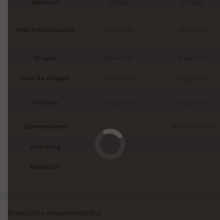
Material
Chapa
Chapa
Más Información
Izquierda
Derecha
Origen
Nacional
Nacional
País de Origen
Argentina
Argentina
Modelo
Negra Iny
Negra Iny
Dimensiones
-
80 x 200 Cm
Apertura
-
-
Aislación
-
-
Productos recomendados