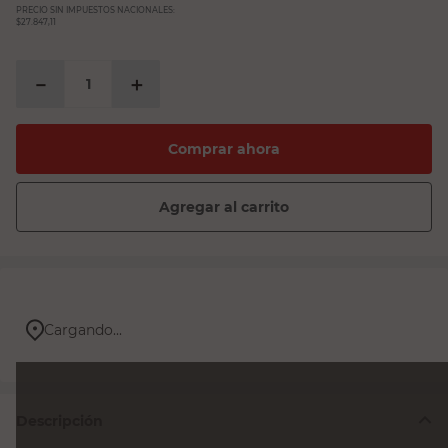
PRECIO SIN IMPUESTOS NACIONALES:
$27.847,11
－
＋
Comprar ahora
Agregar al carrito
Cargando...
Descripción