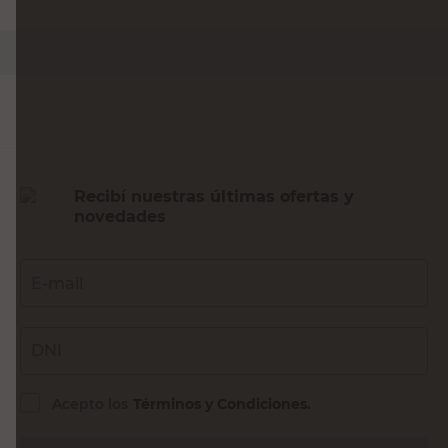
PRECIO SIN IMPUESTOS NACIONALES:
$16.900,83
Agregar al carrito
Recibí nuestras últimas ofertas y
novedades
E-mail
DNI
Acepto los
Términos y Condiciones.