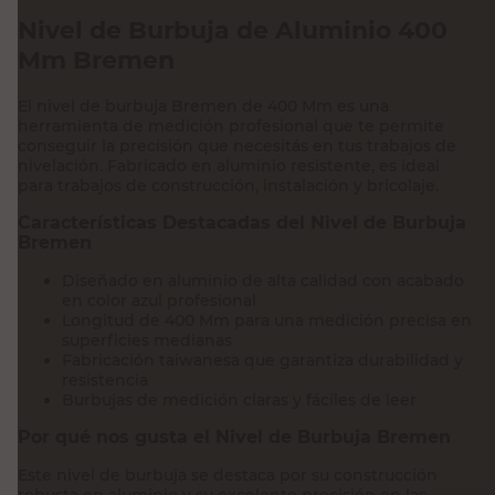
Nivel de Burbuja de Aluminio 400
Mm Bremen
El nivel de burbuja Bremen de 400 Mm es una
herramienta de medición profesional que te permite
conseguir la precisión que necesitás en tus trabajos de
nivelación. Fabricado en aluminio resistente, es ideal
para trabajos de construcción, instalación y bricolaje.
Características Destacadas del Nivel de Burbuja
Bremen
Diseñado en aluminio de alta calidad con acabado
en color azul profesional
Longitud de 400 Mm para una medición precisa en
superficies medianas
Fabricación taiwanesa que garantiza durabilidad y
resistencia
Burbujas de medición claras y fáciles de leer
Por qué nos gusta el Nivel de Burbuja Bremen
Este nivel de burbuja se destaca por su construcción
robusta en aluminio y su excelente precisión en las