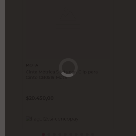
MOTA
Cinta Métrica 5 Mts con Clip para
Cinto CB0519 Mota
$
20.450,00