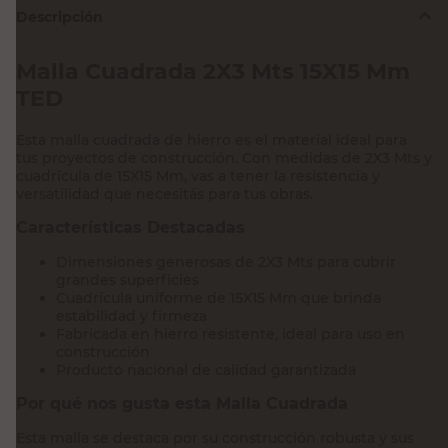
Descripción
Malla Cuadrada 2X3 Mts 15X15 Mm
TED
Esta malla cuadrada de hierro es el material ideal para
tus proyectos de construcción. Con medidas de 2X3 Mts y
cuadrícula de 15X15 Mm, vas a tener la resistencia y
versatilidad que necesitás para tus obras.
Características Destacadas
Dimensiones generosas de 2X3 Mts para cubrir
grandes superficies
Cuadrícula uniforme de 15X15 Mm que brinda
estabilidad y firmeza
Fabricada en hierro resistente, ideal para uso en
construcción
Producto nacional de calidad garantizada
Por qué nos gusta esta Malla Cuadrada
Esta malla se destaca por su construcción robusta y sus