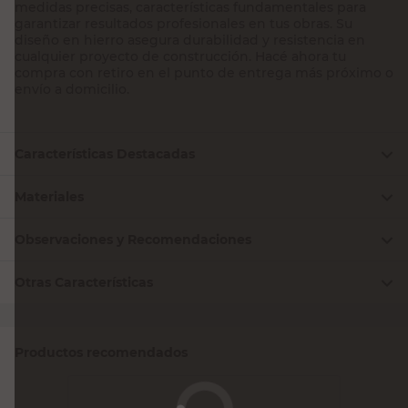
medidas precisas, características fundamentales para
garantizar resultados profesionales en tus obras. Su
diseño en hierro asegura durabilidad y resistencia en
cualquier proyecto de construcción. Hacé ahora tu
compra con retiro en el punto de entrega más próximo o
envío a domicilio.
Características Destacadas
Materiales
Observaciones y Recomendaciones
Otras Características
Productos recomendados