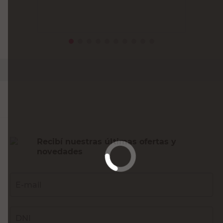
PRECIO SIN IMPUESTOS NACIONALES:
$28.512,40
Agregar al carrito
Recibí nuestras últimas ofertas y
novedades
E-mail
DNI