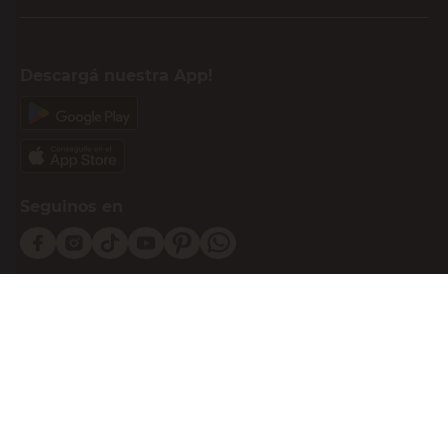
Descargá nuestra App!
Seguinos en
Medios de pago
Atención al cliente
0810-999-EASY(3279)
0800-555-0055