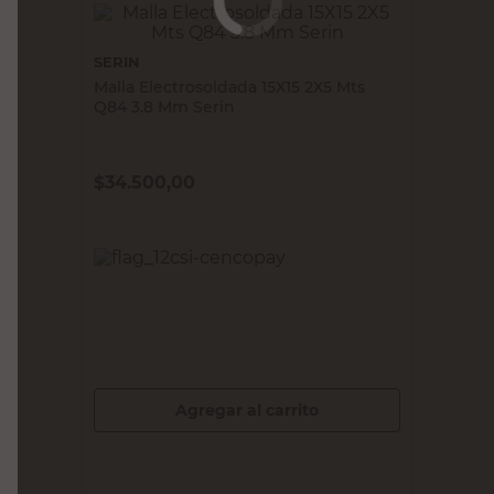
SERIN
Malla Electrosoldada 15X15 2X5 Mts
Q84 3.8 Mm Serin
$
34.500,00