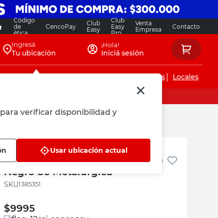
Código
Club
Club
Venta
de
CencoPay
Easy
Contacto
Easy
Empresa
ética
Pro
Ingresá
¡Hola!
Tu ubicación
Iniciá sesión
Servicios de instalaciones
Locales
para verificar disponibilidad y
Sc Metalurgica
ón
Usar ubicación actual
Tirador Aluminio 138x10x26 Mm
Negro Sc Metalurgica
:
1385351
$
9995