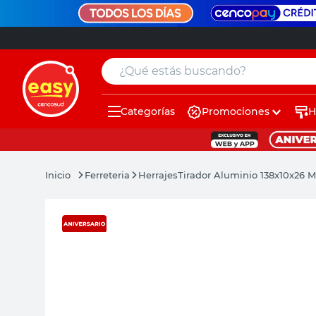
¿Qué estás buscando?
Categorías
Promociones
H
muebles
pintura
Ferreteria
Herrajes
Tirador Aluminio 138x10x26 
escritorio
puertas
placard
sillon
espejo