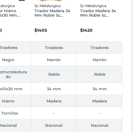
alurgica
Sc Metalurgica
Sc Metalurgica
or Hierro
Tirador Madera 34
Tirador Madera 34
10x30 Mm
Mm Roble Sc
Mm Roble Sc
microtextura
Metalurgica
Metalurgica
 Metalurgica
0
$
1405
$
1420
Tiradores
Tiradores
Tiradores
Negro
Marrón
Marrón
omicrotextura
Roble
Roble
do
5x10x30 mm
34 mm
34 mm
Hierro
Madera
Madera
2 Tornillos
-
-
Nacional
Nacional
Nacional