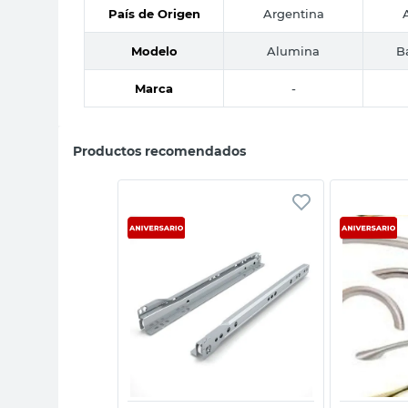
País de Origen
Argentina
Modelo
Alumina
B
Marca
-
Productos recomendados
sta rápida
Vista rápida