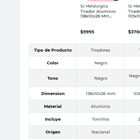
Sc Metalurgica
Sc Met
Tirador Aluminio
Tirad
138x10x26 Mm
105x
Negro Sc
Negro
Metalurgica
do Sc
$
9995
$
376
Tipo de Producto
Tiradores
Color
Negro
Negr
Tono
Negro
Dimension
138x10x26 mm
10
Material
Aluminio
Incluye
Tornillos
Origen
Nacional