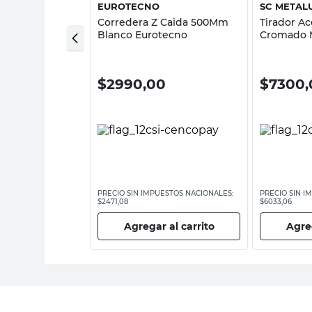
O
EUROTECNO
SC METAL
uminio 25x25
Corredera Z Caida 500Mm
Tirador A
po Euro
Blanco Eurotecno
Cromado 
Metalúrgi
00
$
2990,00
$
7300,
ESTOS NACIONALES:
PRECIO SIN IMPUESTOS NACIONALES:
PRECIO SIN I
$2471,08
$6033,06
 al carrito
Agregar al carrito
Agreg