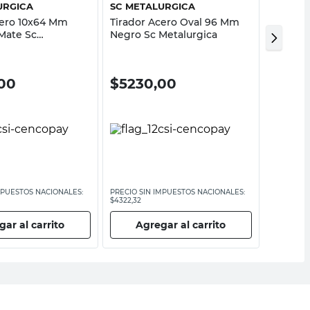
URGICA
SC METALURGICA
SC MET
cero 10x64 Mm
Tirador Acero Oval 96 Mm
Correde
Mate Sc
Negro Sc Metalurgica
Mm Neg
ca
00
$
5230,00
$
736
MPUESTOS NACIONALES:
PRECIO SIN IMPUESTOS NACIONALES:
PRECIO SI
$4322,32
$6086,78
ar al carrito
Agregar al carrito
Ag