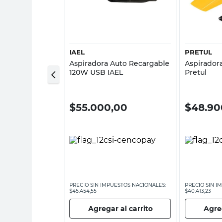
sta rápida
Vista rápida
IAEL
PRETUL
Auto 70W 12V
Aspiradora Auto Recargable
Aspirador
120W USB IAEL
Pretul
,00
$
55.000,00
$
48.90
ESTOS NACIONALES:
PRECIO SIN IMPUESTOS NACIONALES:
PRECIO SIN I
$45.454,55
$40.413,23
 al carrito
Agregar al carrito
Agreg