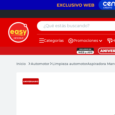
¿Qué estás buscando?
Categorías
Promociones
H
muebles
pintura
Automotor
Limpieza automotor
Aspiradora Man
escritorio
puertas
placard
sillon
espejo