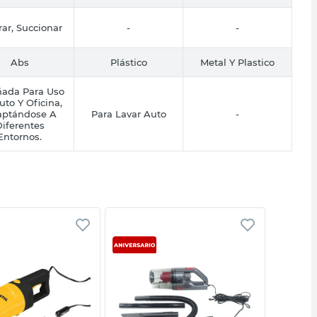
rar, Succionar
-
-
Abs
Plástico
Metal Y Plastico
ñada Para Uso
uto Y Oficina,
ptándose A
Para Lavar Auto
-
iferentes
Entornos.