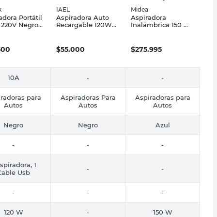
k
IAEL
Midea
adora Portátil
Aspiradora Auto
Aspiradora
 220V Negro
Recargable 120W
Inalámbrica 150 W
k
USB IAEL
0,3 L Azul VS-
U016WAR1 Midea
500
$
55.000
$
275.995
10A
-
-
radoras para
Aspiradoras Para
Aspiradoras para
Autos
Autos
Autos
Negro
Negro
Azul
-
-
-
spiradora, 1
-
-
Cable Usb
-
-
-
120 W
-
150 W