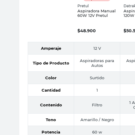
Pretul
Datra
Aspiradora Manual
Aspir
60W 12V Pretul
120W
Datra
$
48.900
$
50.
Amperaje
12 V
Aspiradoras para
Aspi
Tipo de Producto
Autos
Color
Surtido
Cantidad
1
1 A
Contenido
Filtro
Tono
Amarillo / Negro
Potencia
60 w