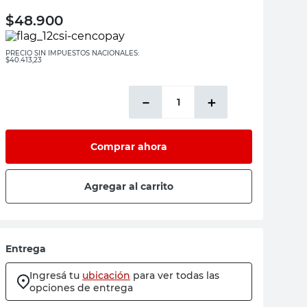
$
48.900
PRECIO SIN IMPUESTOS NACIONALES:
$40.413,23
－
＋
Comprar ahora
Agregar al carrito
Entrega
Ingresá tu
ubicación
para ver todas las
opciones de entrega