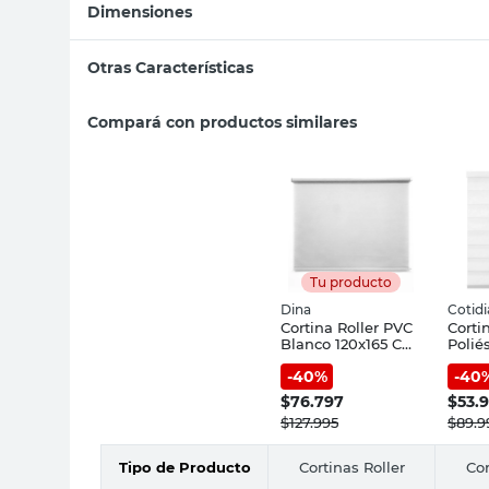
Dimensiones
Otras Características
Compará con productos similares
Tu producto
Dina
Cotid
Cortina Roller PVC
Corti
Blanco 120x165 Cm
Polié
Dina
120x1
-
40
%
-
40
Cotid
$
76.797
$
53.
$
127.995
$
89.9
Tipo de Producto
Cortinas Roller
Cor