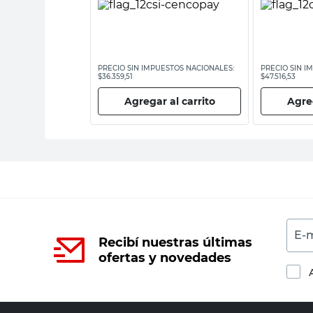
ESTOS NACIONALES:
PRECIO SIN IMPUESTOS NACIONALES:
PRECIO SIN I
$36.359,51
$47.516,53
 al carrito
Agregar al carrito
Agreg
E-m
Recibí nuestras últimas
ofertas y novedades