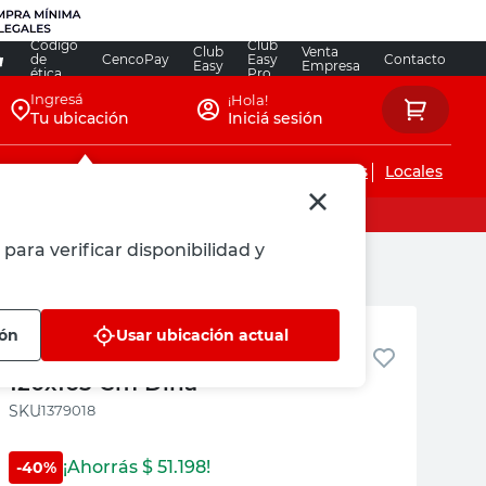
Código
Club
Club
Venta
de
CencoPay
Easy
Contacto
Easy
Empresa
ética
Pro
Ingresá
¡Hola!
Tu ubicación
Iniciá sesión
Servicios de instalaciones
Locales
para verificar disponibilidad y
Dina
ión
Usar ubicación actual
Cortina Roller PVC Blanco
120x165 Cm Dina
:
1379018
¡Ahorrás $
51.198
!
-
40
%