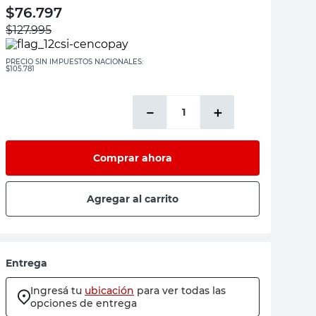
$
76.797
$
127.995
PRECIO SIN IMPUESTOS NACIONALES:
$105.781
－
＋
Comprar ahora
Agregar al carrito
Entrega
Ingresá tu
ubicación
para ver todas las
opciones de entrega