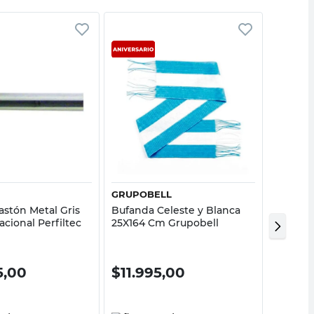
Vista rápida
Vista rápida
C
GRUPOBELL
DECOR
astón Metal Gris
Bufanda Celeste y Blanca
Blister
acional Perfiltec
25X164 Cm Grupobell
Metal Z
Decor
5,00
$
11.995,00
$
779