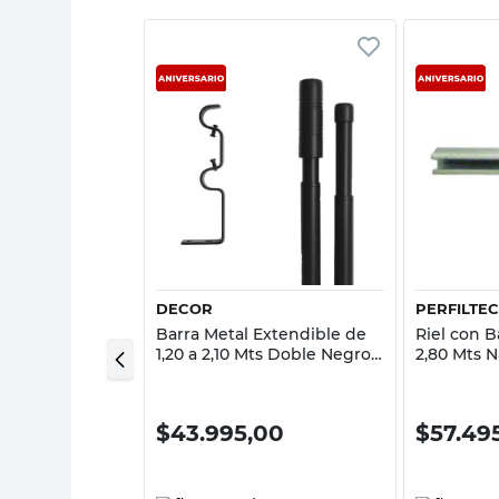
sta rápida
Vista rápida
DECOR
PERFILTE
ra Natural 22
Barra Metal Extendible de
Riel con B
tidiana
1,20 a 2,10 Mts Doble Negro
2,80 Mts N
Acero Decor
0
$
43.995,00
$
57.49