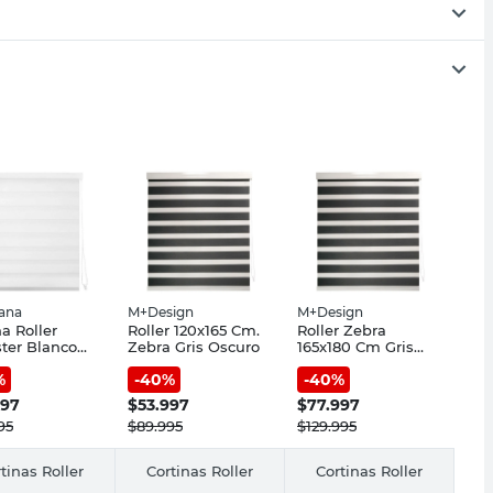
iana
M+Design
M+Design
na Roller
Roller 120x165 Cm.
Roller Zebra
ster Blanco
Zebra Gris Oscuro
165x180 Cm Gris
65 Cm Zebra
Oscuro
%
-
40
%
-
40
%
iana
997
$
53.997
$
77.997
95
$
89.995
$
129.995
tinas Roller
Cortinas Roller
Cortinas Roller