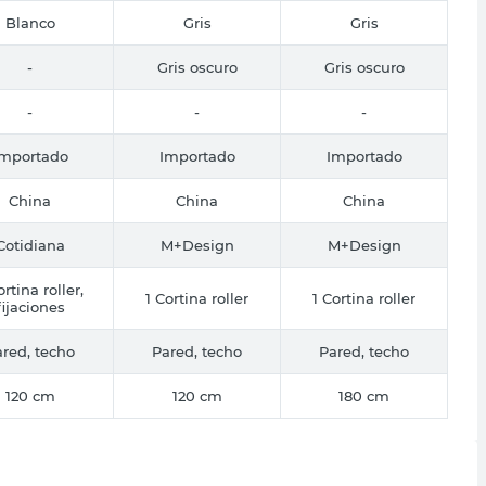
Blanco
Gris
Gris
-
Gris oscuro
Gris oscuro
-
-
-
Importado
Importado
Importado
China
China
China
Cotidiana
M+Design
M+Design
ortina roller,
1 Cortina roller
1 Cortina roller
fijaciones
red, techo
Pared, techo
Pared, techo
120 cm
120 cm
180 cm