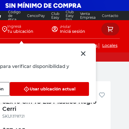
Código
Club
Club
Venta
de
CencoPay
Easy
Contacto
Easy
Empresa
ética
Pro
Ingresá
¡Hola!
Tu ubicación
Iniciá sesión
Servicios de instalaciones
Locales
para verificar disponibilidad y
ri
Plásticos Cerri
ón
Usar ubicación actual
Caja Organizadora con Ruedas
62x40 Cm 75 Lts Plástico Negro
Cerri
:
1378721