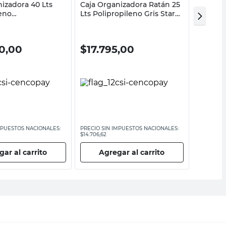
izadora 40 Lts
Caja Organizadora Ratán 25
Caja pla
leno
Lts Polipropileno Gris Star
compact
rillo Robust
Company
40%
0,00
$
17.795,00
$
119
$
1990,0
MPUESTOS NACIONALES:
PRECIO SIN IMPUESTOS NACIONALES:
PRECIO SI
$14.706,62
$1644,63
ar al carrito
Agregar al carrito
Ag