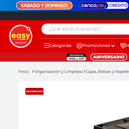
¿Qué estás buscando?
Categorías
Promociones
H
muebles
pintura
Organización y Limpieza
Cajas, Bolsas y Papele
escritorio
puertas
placard
espejo
sillas