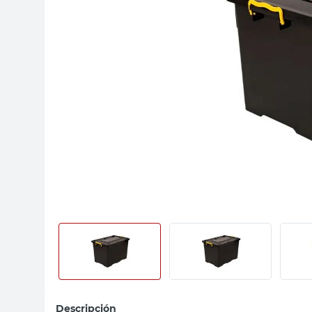
sillon
vanitory
ceramica
Descripción