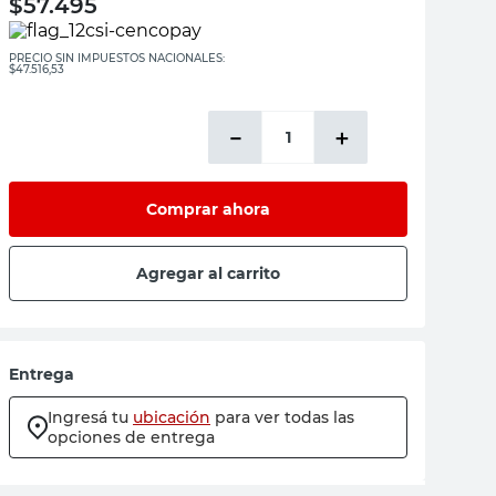
$
57.495
PRECIO SIN IMPUESTOS NACIONALES:
$47.516,53
－
＋
Comprar ahora
Agregar al carrito
Entrega
Ingresá tu
ubicación
para ver todas las
opciones de entrega