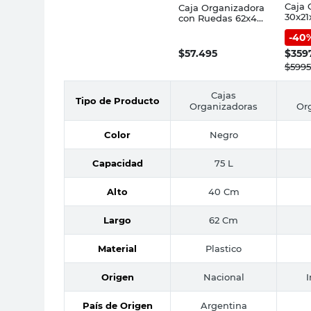
Caja 
Caja Organizadora
30x21
con Ruedas 62x40
Plást
Cm 75 Lts Plástico
-
40
Cotid
Negro Cerri
$
57.495
$
359
$
5995
Cajas
Tipo de Producto
Organizadoras
Or
Color
Negro
Capacidad
75 L
Alto
40 Cm
Largo
62 Cm
Material
Plastico
Origen
Nacional
País de Origen
Argentina