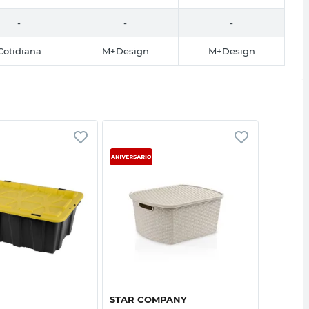
-
-
-
Cotidiana
M+Design
M+Design
Vista rápida
Vista rápida
STAR COMPANY
M+DESI