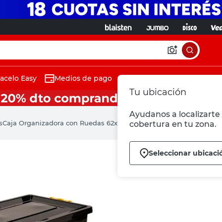
acelo Easy
Medios de pago
Tu ubicación
Ayudanos a localizarte 
s
Caja Organizadora con Ruedas 62x40 Cm 75 Lts Plástico Negro Cer
cobertura en tu zona.
Seleccionar ubicaci