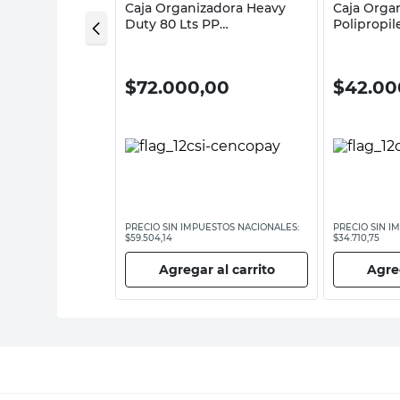
dora 18.7 Lts
Caja Organizadora Heavy
Caja Organ
o Tapa Teca
Duty 80 Lts PP
Polipropi
plast
Negro/Amarillo Robust
Negro/Ama
00
$
72.000,00
$
42.00
ESTOS NACIONALES:
PRECIO SIN IMPUESTOS NACIONALES:
PRECIO SIN I
$59.504,14
$34.710,75
 al carrito
Agregar al carrito
Agreg