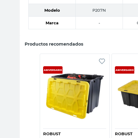
Modelo
P207N
Marca
-
Productos recomendados
sta rápida
Vista rápida
T
ROBUST
ROBUST