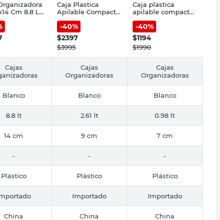
Organizadora
Caja Plastica
Caja plastica
x14 Cm 8.8 Lts
Apilable Compacta
apilable compacta
ico Blanco
M Tt
s tt
%
-
40
%
-
40
%
iana
7
$
2397
$
1194
$
3995
$
1990
Cajas
Cajas
Cajas
ganizadoras
Organizadoras
Organizadoras
Blanco
Blanco
Blanco
8.8 lt
2.61 lt
0.98 lt
14 cm
9 cm
7 cm
-
-
-
Plástico
Plástico
Plástico
Importado
Importado
Importado
China
China
China