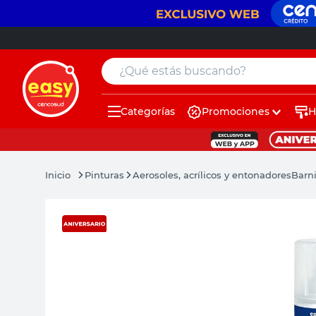
¿Qué estás buscando?
Categorías
Promociones
H
muebles
pintura
Pinturas
Aerosoles, acrílicos y entonadores
Barni
escritorio
puertas
placard
sillon
espejo