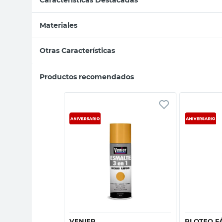
Materiales
Otras Características
Productos recomendados
sta rápida
Vista rápida
VENIER
PLOTEO F