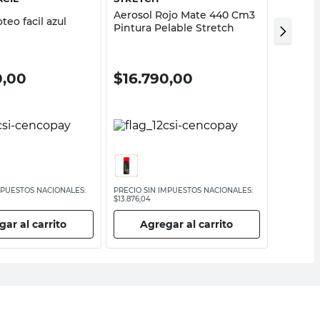
Aerosol Rojo Mate 440 Cm3
Aerosol
teo facil azul
Pintura Pelable Stretch
Blanco
Ploteo F
0,00
$
16.790,00
$
13.
MPUESTOS NACIONALES:
PRECIO SIN IMPUESTOS NACIONALES:
PRECIO SI
$13.876,04
$11.314,05
ar al carrito
Agregar al carrito
Ag