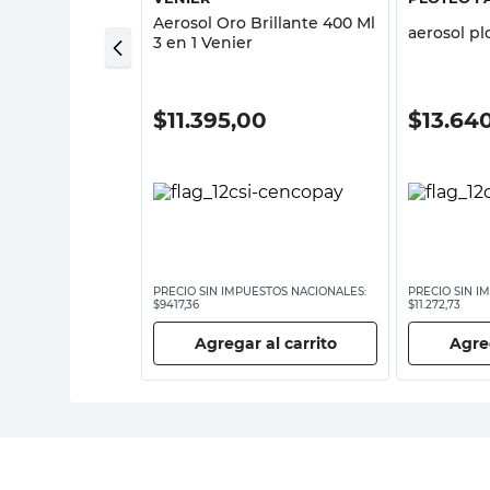
 Metalizado 311
Aerosol Oro Brillante 400 Ml
aerosol plo
rylon
3 en 1 Venier
00
$
11.395,00
$
13.64
ESTOS NACIONALES:
PRECIO SIN IMPUESTOS NACIONALES:
PRECIO SIN I
$9417,36
$11.272,73
 al carrito
Agregar al carrito
Agreg