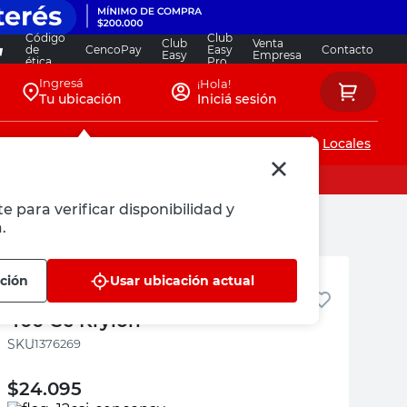
Código
Club
Club
Venta
de
CencoPay
Easy
Contacto
Easy
Empresa
ética
Pro
Ingresá
¡Hola!
Tu ubicación
Iniciá sesión
Servicios de instalaciones
Locales
e para verificar disponibilidad y
.
Krylon
ación
Usar ubicación actual
Barniz Transparente Brillante
400 Cc Krylon
:
1376269
$
24.095