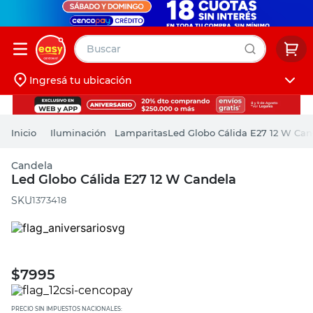
Buscar
Ingresá tu ubicación
muebles
Iniciá sesión
pintura
Iluminación
Lamparitas
Led Globo Cálida E27 12 W Can
escritorio
Candela
puertas
Led Globo Cálida E27 12 W Candela
placard
:
1373418
$
7995
PRECIO SIN IMPUESTOS NACIONALES: