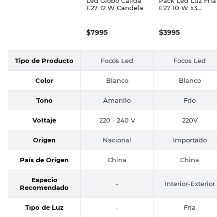
Led Globo Cálida
Pack Led Luz Fría
E27 12 W Candela
E27 10 W x3
Candela
$
7995
$
3995
Tipo de Producto
Focos Led
Focos Led
Color
Blanco
Blanco
Tono
Amarillo
Frío
Voltaje
220 - 240 V
220V
Origen
Nacional
Importado
País de Origen
China
China
Espacio
-
Interior-Exterior
Recomendado
Tipo de Luz
-
Fría