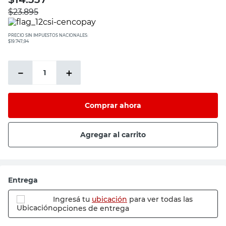
$
23.895
PRECIO SIN IMPUESTOS NACIONALES:
$19.747,94
－
＋
Comprar ahora
Agregar al carrito
Entrega
Ingresá tu
ubicación
para ver todas las
opciones de entrega