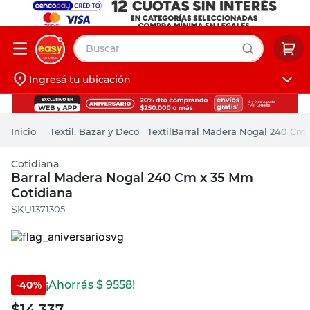
Buscar
Ingresá tu ubicación
muebles
Iniciá sesión
pintura
Textil, Bazar y Deco
Textil
Barral Madera Nogal 240 Cm 
escritorio
Cotidiana
puertas
Barral Madera Nogal 240 Cm x 35 Mm
Cotidiana
placard
:
1371305
¡Ahorrás $
9558
!
-
40
%
$
14.337