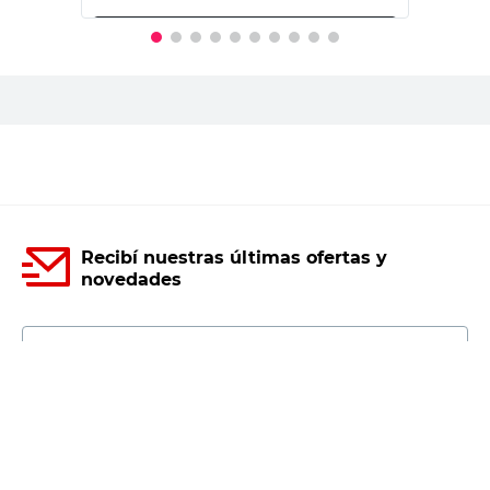
PRECIO SIN IMPUESTOS NACIONALES:
$18.177,69
Agregar al carrito
Recibí nuestras últimas ofertas y
novedades
E-mail
DNI
Acepto los
Términos y Condiciones.