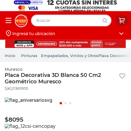
Buscar
Ingresá tu ubicación
muebles
Iniciá sesión
pintura
Pinturas
Empapelados, Vinilos y Otros
Placa Decorativ
escritorio
Muresco
puertas
Placa Decorativa 3D Blanca 50 Cm2
Geométrico Muresco
placard
:
1369955
$
8095