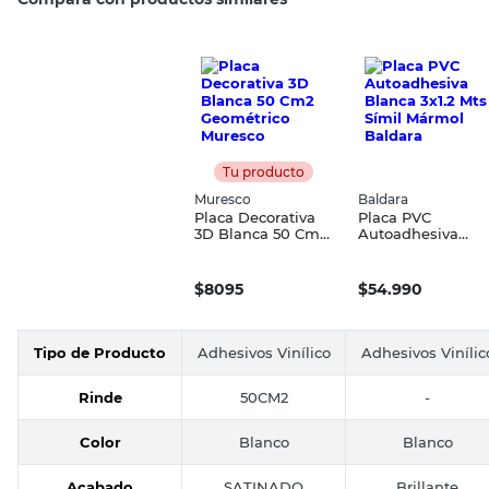
Tu producto
Muresco
Baldara
Placa Decorativa
Placa PVC
3D Blanca 50 Cm2
Autoadhesiva
Geométrico
Blanca 3x1.2 Mts
Muresco
Símil Mármol
Baldara
$
8095
$
54.990
Tipo de Producto
Adhesivos Vinílico
Adhesivos Vinílic
Rinde
50CM2
-
Color
Blanco
Blanco
Acabado
SATINADO
Brillante