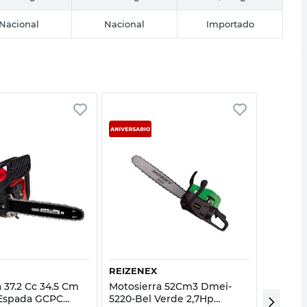
Nacional
Nacional
Importado
Vista rápida
Vista rápida
REIZENEX
EINHEL
 37.2 Cc 34.5 Cm
Motosierra 52Cm3 Dmei-
Tijera 
 Espada GCPC
5220-Bel Verde 2,7Hp
18 V 28