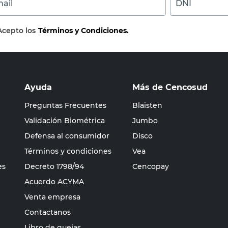
ail
DNI
Acepto los
Términos y Condiciones.
Ayuda
Más de Cencosud
Preguntas Frecuentes
Blaisten
Validación Biométrica
Jumbo
Defensa al consumidor
Disco
Términos y condiciones
Vea
es
Decreto 1798/94
Cencopay
Acuerdo ACYMA
Venta empresa
Contactanos
Libro de quejas