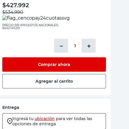
$
427.992
$
534.990
PRECIO SIN IMPUESTOS NACIONALES:
$442.140,50
－
＋
Comprar ahora
Agregar al carrito
Entrega
Ingresá tu
ubicación
para ver todas las
opciones de entrega