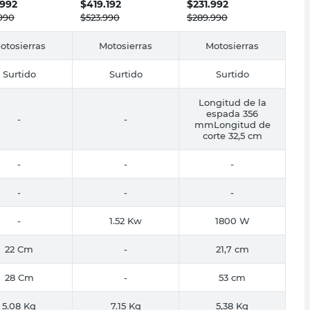
.992
$
419.192
$
231.992
990
$
523.990
$
289.990
otosierras
Motosierras
Motosierras
Surtido
Surtido
Surtido
Longitud de la
espada 356
-
-
mmLongitud de
corte 32,5 cm
-
-
-
-
-
-
-
1.52 Kw
1800 W
22 Cm
-
21,7 cm
28 Cm
-
53 cm
5.08 Kg
7.15 Kg
5,38 Kg