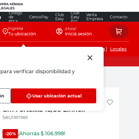
Código
Club
Club
Venta
de
CencoPay
Easy
Contacto
Easy
Empresa
ética
Pro
Ingresá
¡Hola!
Tu ubicación
Iniciá sesión
Servicios de instalaciones
Locales
para verificar disponibilidad y
Einhell
ón
Usar ubicación actual
Motosierra Inalámbrica 18V 27
Cm Fortexxa 18/30 Einhell
:
1367983
¡Ahorrás $
106.998
!
-
20
%