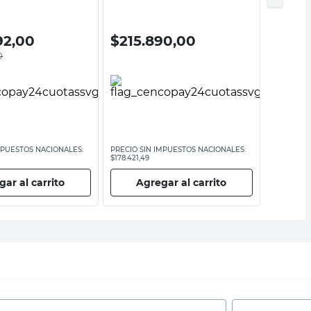
ell
Reizenex
20%
92,00
$
215.890,00
$
307
0
$
383.99
MPUESTOS NACIONALES:
PRECIO SIN IMPUESTOS NACIONALES:
PRECIO SI
$178.421,49
$317.347,11
ar al carrito
Agregar al carrito
Ag