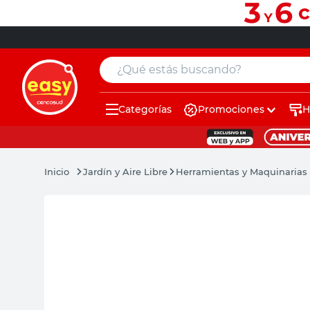
¿Qué estás buscando?
Categorías
Promociones
H
muebles
pintura
Jardín y Aire Libre
Herramientas y Maquinarias 
escritorio
puertas
placard
sillon
espejo