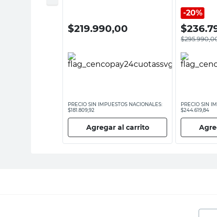
Daewoo
1235/1 Einh
20%
,00
$
219.990,00
$
236.7
$
295.990,0
ESTOS NACIONALES:
PRECIO SIN IMPUESTOS NACIONALES:
PRECIO SIN I
$181.809,92
$244.619,84
 al carrito
Agregar al carrito
Agreg