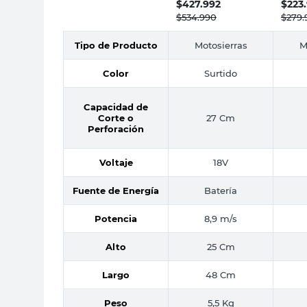
$
427.992
$
223
$
534.990
$
279.
Tipo de Producto
Motosierras
M
Color
Surtido
Capacidad de
Corte o
27 Cm
Perforación
Voltaje
18V
Fuente de Energía
Batería
Potencia
8,9 m/s
Alto
25 Cm
Largo
48 Cm
Peso
5,5 Kg