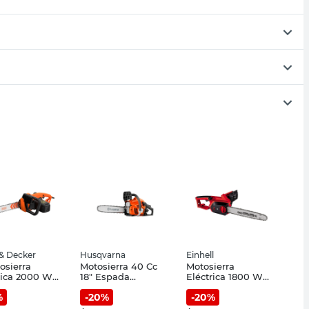
 & Decker
Husqvarna
Einhell
rosierra
Motosierra 40 Cc
Motosierra
rica 2000 W
18" Espada
Eléctrica 1800 W
m BECS2040-
Husqvarna
32.5 Cm Espada
%
-
20
%
-
20
%
ack & Decker
GHEC 1835 Einhell