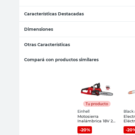
Características Destacadas
Dimensiones
Otras Características
Compará con productos similares
Tu producto
Einhell
Black
Motosierra
Elect
Inalámbrica 18V 27
Eléct
Cm Fortexxa 18/30
40 C
-
20
%
-
20
Einhell
AR Bl