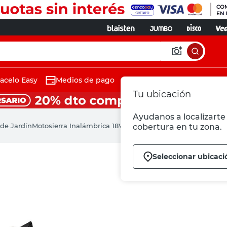
acelo Easy
Medios de pago
Tu ubicación
Ayudanos a localizarte 
de Jardín
Motosierra Inalámbrica 18V 27 Cm Fortexxa 18/30 Einhell
cobertura en tu zona.
Seleccionar ubicaci