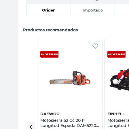
Origen
Importado
Productos recomendados
sta rápida
Vista rápida
DAEWOO
EINHELL
Nafta 45 Cc 18
Motosierra 52 Cc 20 P
Motosierra
amma
Longitud Espada DAM5220
Longitud