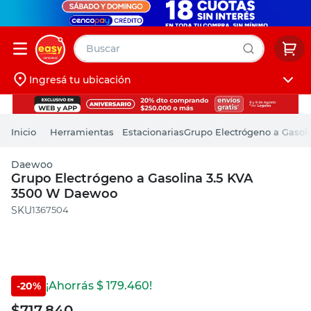
Buscar
Ingresá tu ubicación
muebles
Iniciá sesión
pintura
Herramientas
Estacionarias
Grupo Electrógeno a Gasol
escritorio
Daewoo
puertas
Grupo Electrógeno a Gasolina 3.5 KVA
3500 W Daewoo
placard
:
1367504
¡Ahorrás $
179.460
!
-
20
%
$
717.840