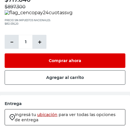
$
897.300
PRECIO SIN IMPUESTOS NACIONALES:
$812.036,20
－
＋
Comprar ahora
Agregar al carrito
Entrega
Ingresá tu
ubicación
para ver todas las opciones
de entrega