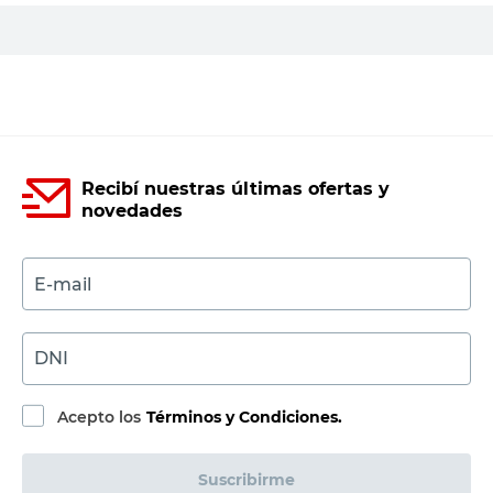
Composición
100% Terciopelo
-
Material
De Poliéster
Productos recomendados
ZUKATEC
Almohadón Zukatek Silla Iara Con
Atraque Crudo 5X40X40 Cm
$
26.495,00