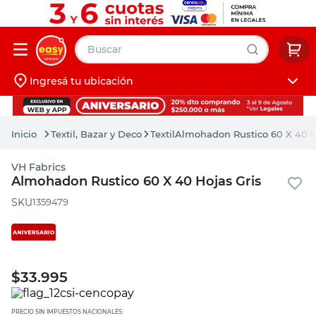
Buscar
Ingresá tu ubicación
muebles
Iniciá sesión
pintura
Textil, Bazar y Deco
Textil
Almohadon Rustico 60 X 40 H
escritorio
VH Fabrics
puertas
Almohadon Rustico 60 X 40 Hojas Gris
placard
:
1359479
$
33.995
PRECIO SIN IMPUESTOS NACIONALES: