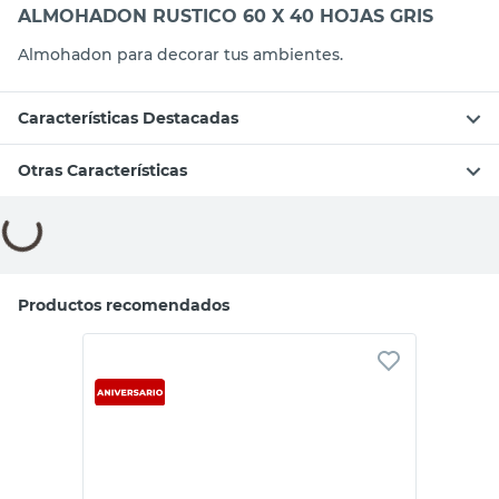
ALMOHADON RUSTICO 60 X 40 HOJAS GRIS
Almohadon para decorar tus ambientes.
Características Destacadas
Otras Características
Compará con productos similares
Tu producto
M+Design
VH Fabrics
Almohadón
Almohadon
Terciopelo Verde
Rustico 60 X 40
45x45 Cm
Hojas Gris