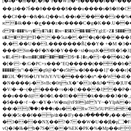
[�4�*�rb��|.�9� \r��W1r�*n�����s��~��
��;ţ4��7ȟ��8�����$���u����s�$�H�Ϲ
��C#��+�&�k-Q��wL��s�����z��%�
ѥ �4k��+�ڄ���z�e����C�g�K��.U����ڋ"��(�!�w�� EJ�*-j��F��-� ���s[�qu�f��f�i= �Ơ���[�)�җ@ٸB c��<������zI��-���f���垑
d P�>���%=y�y�7k�{ �bv<�$�X��/��Ygl:E>Z� $���
u�2�ljП�:��5ւn�.�'�q�f����
�,�.��U��L�������Ȓζ��Y� +�M �3�
���0Sm��F�N�f�Y���>xl�nqxҞ�9fR�5�3]�>8e�ܪ��ݿ(��j�����B�-�@��@��}�� �K׳��>yR
w�L4˧=�wm��Q������D$=�-}�eݚ�|>���k2�=+苊]1��Ō&t;��Gʐ��������^=��I�+�^�l(s�b
�[�\>�:G�PC+x���"EQ�����(����h�
�����n"\���ɡ9@�*�e5hw�f����1]"�:��e
��ѠL٬�F96�UYWJxY/VU����S�n*-��W�4E�� ��DB�l=�,�tX{w�~��=\�7g� �=*%�7�h�[��C%�p�a�����q��Ã�� џ��
�N����j-�SvBc�0ղxX�"�}(�&J�*z�]U
�V/�~�~(�چ����߹s�i�{\����J;��P�+��D�U,��)�i�p�{�D�N��'g+�X,���YF��}�T!��z���� /�i&wM��2
��u���d@�0�L��81���k��n��3�f�_
�$���>f ~�>�Y�+W�m@rF$9]df YY~�YIp&�
��\�)ޫ;��1���z�a�;�Rw75r5UP9d
��|�5c��f��p/ʣ��lFy��ڍ�����4��:����F咧 ��*e�}@�D1��{����Q�Rq%o�0B>�?����V��_���>���p �?<+� ���H
�3����NӼ��?�7��W�U��Ԭ�p۝�Ϝ#"��@rq��I:���}3ƅ2ԫ��ٱ��r�n�*?`�L �� M��]�B�����[���u)
vQ�J�Њ�h�7S� ��%EK�PK�%�Mp��n