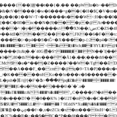
�K����{��]쏻��t��{�.�� ��pWIn�b~��
�g��(�}��W>T<������s���W<:H�e��I�
�nc��N�(9|�� �p�@ Ar����$ L� 7��?��ٿ
����|>�p4��S�tǦ=�X����p-{:2�p4�\?
���iG?��`<�a�)\�Sch;���`8YL�3ף@�
�\N��`l[����4�#s2����=��\?�
� ,80�th?��v��� �Å1�.��;���rh9��� 
Mc$�a�*��j�Z����?��W�/Tg��ǡƊ
A���F_�� cm^�@q�9>TA�P]���z���Tז���u
�_/�K�����nHKo��!n���v�$������
�算//@[�F'�Ֆ>���ipq�Z�n^��f������:��!
#�����]G�u�4(��]���6\�`�`.s�
�ҬR�e���D?� �8��K% }�U2T�mN�e�C��
Q�2C%��R�>��$�ƃC�*P��d#���ĉ! �JQ