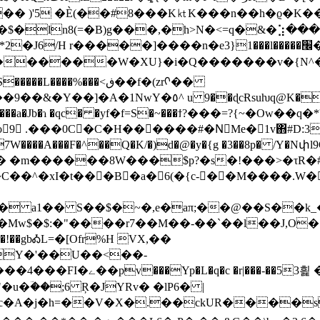
� )'5 �Ѐ(��#8���K㏏K���n��һ�ϱ�K��
$�ln8(=�B)g���,�h>N�<=q�&�⣱����
��]����n�е3}1���l�����׬�j�@b�o�5,�J�^�^�I����}gM�.c�
�������W�XU}�i�Q�������v�{N^
q@K�?$b{�Y���(�rF,�b��h8�)١d�
o9 .���0C�C�H�
�����#�NٰMe�1v΋#D:3 �
�7W����A���F�^��Q�K/�)d�@�y�{g �3��8p� /Y�N
 �m������8W���$p?�s�!���>�τR�#��
��C��^�xI�t���B�a�6(�{c-��M����.W
~�,e�aπ;��@��S��k_�&�˯ۄ�̈𒙋i�.�����VؖM�U�g��ޥ�
Mw$�$:�"����r7��M��-��`��l��J,O�.u��Gk
^�!��gbᎣL=�[Ofr%H VX,��
qY�'��U��<��-
��-��53흹 �����z]�
u�ؔ��;6 Ŗ�JYRv� �lP6� |