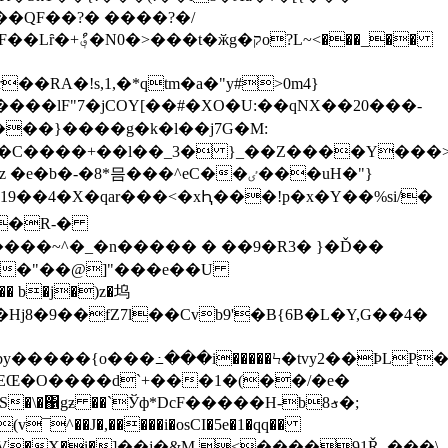
��QF��?� ����?�/
<���_��
RA�!s,1,�*qtm�a�"y#>0m4}
��C����+��l��_3� }_��Z����Y���>
8*믐���^eC��ٸ���uH�"}
�~^�_�n��� �� � ��9�R3� }�Ď��
���"��@]"���e��U
j8�9��fZ7l��Cvb9'�B{6B�L�Y,G��4�
*by�����{o���߸���i�����Ϟ�tvy2��ÞL
EŒ�O����d`+���1�(��/�e�
��H�1B�V�X�i�]��j�&M <����91Ř_���\