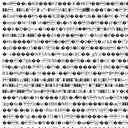
�olf��c�KR���FZ���:K�#K��l���f�C��E5
��(_.��0).�� x7=�WA�|L�"j�޾\d(��T�O� I�� �`e��o��Q�W)����l2E!��t�e��a����E�Kχ��E?�-
�Exs���s���X澺�jM���*c&�.�8� �-' 
�mמdc�W~D�`v6��s�vY��!$���@��Ղ�mi���8�����8����Bz�C�0Q;6C�R�W"A<�ښ!�k�Z!�>
��K�D�Q=:w�^t��X�V݈#90��c��eV��g] �m�
�HO��r2Z�+������ZS�J߈���V>�S}@�P���4��g�HbDK{}��'�IO�d�L��E��Y���A*�WWumh�/"��L8��\����hA�Ɇ�-
�Hv����F'hӚ���d�l ��0�j�ޡJ ʪݎ�� n�p��FM�1�W��Rf��F��f�h�M�/kc���,^�U�p
�pD���e15��U!Iǖ�,��S�U����nʤ{�
�~x�����0vA%�=km�cf(C��_gY}[����
h���7)[&��>XNh�H��f�s�-�T�GC�7��f�>Vɽ��z�m�m�]�/��h�
�q�=gM�?;1��_�b����� j 8M;����N��LH�w����
RX�o�n� ���>����l\��*$�}�w-�_RNڰy�/�0�. ]��y���S|Kߕ�:�����#T��v �
P���Kz2��}X��+e�q��Ef�"-�\���7�q�h��O �OQ�E*�'�0ޢ+����m ��N0��\�b9::0~��bQ��@�����E��@�}��j�Ov����*f̨e���d�H�jA�!
�W��kd ;&�5���$�Xt�l�����j^� �� �B�>&��c |
��w����̄WȜem��dv�1�S�12K�<,� Y"8��Z
���*yђ�h�Yv�'���AԬX�٫�R�VVmYsa�!Ӿɬ���jĠc�V��'���c��� ܒ��("���S��*�vR��B�
Ȝep�#u�`o�sc�HRh�MS+;���n���#��ѭ���]I)
��*�:�j� K��>Pm+RH� ���~#V?@���
�H��"qL�a��372�VL5��8���0�+ J+�Ѭ�� v>���T!�6 �
��K.�w�N��3�vi�+�uø�@�� ��