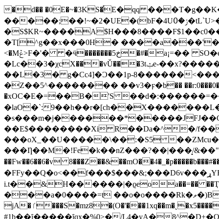
�d�� �0E�~�3KS�֡E�qq ���T�g�
�����;��!~�2�UE�(bF�4Uݬ�߀�tL`U>�&�rV����}�w�6���=g��{�H�$Ç�V�m�m�I���mw{zt!
�S$KR~����A$H���8����F$1��c0�
�T[^g��x���0H� ����a���'�[��C�0fI
<�Mݞ>F�'� �ӵ�������خ5�#�a¡=�� SO�e���^ |�y������s۱��XN��;\ضcC�ZS�4F`��d ��zd?
�Lc��3�χcX���vǓ���3tݑe-��x?�������4ǆ���Z��]��,FK��6�Ϝ��x:�cꌗ�)Xp8rƓ�rh@����X�B�`�
��L�3� g�Cc4]�Ɔ��1p-8������<���
�Z��5^�������� ��v3�ϝ�b�� ��r:0���0���c��
�xOC�E�=��B�'S ��d�:������=�����{b;&t̥�.�`40G㩹�Sך�����|��
�laO�`:9��h��r
�[ch��X�������L�3
�s���m�j������*�����JFJ��C
��E$��������Xi R��Da�^�/f��F��
���oX_��U�����\��:�S5 ��ZMcu
���Ƞ��M�!Fe�k��nZ���?��|���̟/&��"L�psh
��Fw��6��6�v 8���Z��&��mO��4�_�p�����b���
�FFy��Q�o<��f���$���&;���D6v���ړYF��aT�J���z:&-��l�%�c��9'ۅC����)??�ǣ�����At9Ë6�}s]V�舡
i.t��&H������|�ϱeoa��=�� �
���a�0����=t ��o�o����Rk�ވ�)B$/�$U�ˆ$���5;L�^>l����� 7 9EddN*Xu��j%�&�!��� ' 4m
jA�ٵ���S�mz8�(O�'���1xq��m�˛�x5����[�?�츧��ټp��f<�,x�eZCk:�x�m���6tʛH^�LKh
#1b��ȋ�����ȋqx�%0>�/L4�yA�8^�D+�