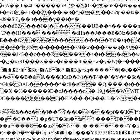
цA��jI �4C.�����5B S�Dk�)�6F��N��
 �3�"]�� ��.5?tp��lx�F��Lȓ�+ް؋�N0�>���t�ӂg�קo?L~
��i�^�-
��dBZ���I�(���8��UB��^�� ���rr��
���"8S.�\�����7/4�w���7��g�X
<5��c���7���9 �+�ĭ� �an�wz �e�b�-�
si/�
�o*`���Edۇ~xq�����j�c���R-�
��B�&A���lѤaD�I~)��T^��`�Y�*�6c���
Gk�OAL�����*�c8�sC�|�Q ��� �t
J����n� ݪ19��WW!T�� b�j�)z�坞
OC���� ��Cj�FJΔ�� �Qͱ��1L�5>c��H
:o&��z��]��ʺ`��l�>���pf��\K]
��g�G��1,�p�U7�3m�u? ���T���
�=ׅ� �����˂'Y�ؼS�\�΁gƶ ��`Ўф*DcF�����H-b8𐼺�;
4��E�JV�j�?�>�6���I�#~c���@��V��?��.b