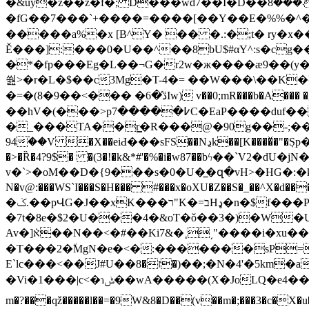
�&uy�z��z�f�; D���wd7��I�D��܁���8mo�̧�*�Zx��Ȩ8�KG�CU�|��P�UUGy�M�ƙ[,�W}
�fG��7���`+����=����[��Y��E�%%�^�pu��Hʮڼ6�d���$5���q�����ɳ2��&_���̚�;�%`�9p[������+���b
�����a%�x [B^Y� �� �.:�;t� ry�x
Ě���]:���0�U��^��8bU$#αY^:s�cg�
�*�fp���Eg�L��¬G�r2w�ж����ӕ9��(y�Y��I1[V���ڗǛ�h��7�eXv7(D/� �o` l��;*E������✥
쒎>�r�L�$��c3Mg�T-4�= ��W���\��K�ᣱ�?�e��O5�Q��ڲ��J(���V���<]O�gX
�=�(8�ڐ̕�6� ���>��9Iw) v��0;mR���b�A��� �g�H%�_�j2&�����;�ǁI�h1�<7Lp����Q��iX|I;)a(KWr�%�0�_Hź(��MM��;�����^芢�d�W�h�az|��=�v�|
��hV�(���>p߇�����7C�EaP����duf��tR�ɘUBc�g�F�`[o�����g}
�_���TA��r͇�R���@�90g��-;��w;
94۬��V �X��eiԀ���sFS��Nڍk��[K����̌�"�ٜSp�le#RR�LiN�ѸUc���d��u#)�]MX��:��re��ƝN�F��@���<�լ��jR�7XW�L�x~;ۊr�ct�P
�>�Ȑ�4?9$� �(3�!�k&*#'�%�i�w87��bϟ��`V2�dU�jN�^i�az�ݝr���$���@R��m8�+ �s3�G
v�`>�oM��D�{9���s�0�U�̲�զ�vH>�HG�:�k 
N�v@:���WS`I���S�H��� #���x�oXU�Z��S�_��^X�d
�ݢ.��pՎG�J��xK���ר"K�=בHډ�n�$f���P��G�|z0�M��=�9t�
�7t�8e�$2�U���4�&oƬ�ǒ��3�)�W�U����s��'"��)�j�
Av�]݁א��N��<�#��Ki7&�˳͵"����i�xu��S� s��q���;�fe�RX�ٜضC���^tN������:r�L6塢��� |
�T���2�٘MgN�e�<�:�������sP=v
E`lc���<��J#U��ז�8�)��;�N�4'�5km�a2���L��o)C%�3o��)?
�Vi�1���|c<�ɿݰ��wA�����(X�JoLQ�e4��P���z1�[�Og��M=1&#���.�o��n�{�]6W�5ฤ�#���Q�����N\��Dl���mD���Pru>~���%g���b���M2:�ꡑ��Wa��;E:�R8j�FT��U�W�L�.
m�?���qž�����l��=�9W&8�D��(v��m�;���3�c�X�u��)�x-قR�$)�:��3�L>�#��#9șȗ�@uU�D{ ���-1�9)��=5R{:�N���Anᡶ�