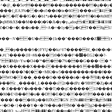
�G�%xeo���hr��PL
�t���c��Ù>^
�M:d��.�吖��!G�) �b1*a���Q�|�Mʷ�h�#n
���i�k�=�p�ĪO��$\̈Wu3c��]�֚�U�K��)���3���K�5{v��:����9��hd��[ckl/
_�p����S�}FYṶ��kz^f/7����6f_�d��r�
���{H~#&��� r0�N��f^�׼�EG2�i�?-
jh~Yw�O4�'*���7%���G���<� *���+��!Q
�X���|��X���ʎ����\���$ ��׫���?
��1���?�[��=MK|�w5�������r���f����
c�WO�E��_����O�/��ͯ��n�>��?֙6�y
 _����I_L����o2r��dPz �'9B9 �Zʂ�s�u��
 �˓E���Y�a���-"��T)��qC����� 1ɺJ����I
��8Kp��HԔx7�GN .Ns��H��gM��}�����/A
O�<}���Y�<�7#��u�FM�`��[g2���\�ږ>�lk�d���N�