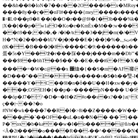
��&h��8�IoN�7��z��2O���6�x�MRoy�
����8y��ӷ��nFI#����{mey ����s�����^?O�e|1��:���
�>�LФ��p9�8 ��(��O�r��@f#�{�3b���%k�/Ɉ9�$ 7ړ��-t���ұ
|X��[��p� w1aO�Ko�e�KmÈx�M��:w���k
��t\9��;�d�ـ� /�l�/tc��3��j�m(�/�V`.P��H[�������dHn��J���8�Nz�$�����lF"7�ϳCOY[��#�XO�U:��qNX��20��� -
H�*N|�2��b��hUV�j�|���E�}��]�%�,_sتo�E���O �$�������YÖ�sq�| ���}����g�k�l��j7G�M:
(tK�.�B���]�8v����C�9:������b�
蛋�5s�Y��?߶�r���㧲���j����m��Db'"���J
���$9��bhT��$��`�-�E�,��t6�F�X��ن�xx91���X��v�d���fh��=w�ұ�!v)�=���19��4�X�qar���<�xԦ���!p�x�Y��%
����=�W�c@��x ΁烅�{��S�m�AF饔i��r�,�E~��Ke«��AE
�D���"��[���a����s�$�h��瑿-I��c
�����Y�C��9l�n�ȭ��U��H�xw��y�^
���;O5EH�{��p�>����pN���� U�9 �X �%�����9D�o
��óp�J7� ^�D�~�H�Z#o��s�x?��}ƶ(^
ҫ��|~��?�o
#NW�wk����7��R�I�>8i��Z����c�W��~
���g�`��OF��uL�n�ܳ�N�� ��`}�
P�`ox�b�kə��w�I�o����@ň/n���a���8 ��ux�^
<Ă�2t����ߋ����R��-��^�����N�)~��D���Gӌ.os���󡶍����YK�C/X��K� d(v¯^��J�,�����i�osCI�5e�1�qq��
��(�J҃8[{ؐ�^3����1���W�do�V�`~9d l-*o