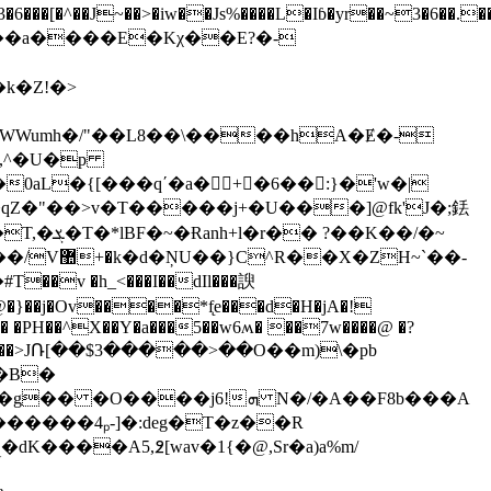
J~��>�iw��Js%����L�Iɓ�уr��~3�6��.���
�0aL�
{[���qʹ�a� +�6��:}�'w�|
Z�"��>v�T�����j+�U���]@fk'J�;銩
H~`��-
� �PH��^X��Y�a���5��w6ʍ� ��7w����@ �?
����>JՌ[��$3�����>��O��m)\�pb
��j6!ܗ N�/�A��F8b���A
m����
��4ₚ-]�:deg�T�z��R