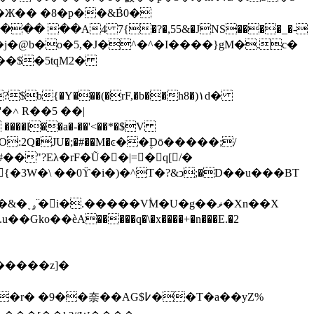
Ж�� �8�p��&B́0�
�� ��A4 7{�?�,55&�JNS����_�-
��$�5tqM2�
���l��a�-��'<��*�$V
փl9O:2Q�JU�;�#��M�ͼ��۪Dō�����;/
"?Eλ�rF�Ũ��|=�q[/�
�{�3W�\ ��0ϔ�i�)�^T�?&ͻ;�D��u���BT
Xn��X
o��ѐA�����q�\�x����+�n���E.�2