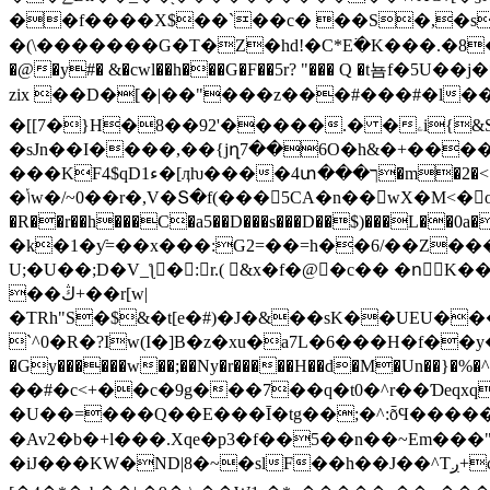
��f����X$��`��c� ��S�,�s�
�(\�������G�T�Z�hd!�C*E߳�K���.�8�
�@�y#� &�cwl��h���G�F��5r? "��� Q �t뇸f�5U��j�*2�J6/H r���
zix ��D�[�|��"���z���#���#�l
�[[7�}H�8��92'�����.� �ۦi{&S�����L����%���<ڧ��f�(zrᡴ��
�sJn��I����,��{jղ7��6O�h&�+�����9��&�Y��]�A�1NwY�٥^ u 9��ɖcɌsuƕ
���KF4$qDء1�[ӆƕ����4տ���ך�m�2�<���a�Jb�ɿ �qс� �yf�f=Ѕ�~���ϯ?���=?{~�Ow��q�*'�˄ R��5 ��|
�ݳw�/~0��r�,V�Տ�f(���5CA�n��wX�M<�
�R��r��h���C�a5��D���s���D��$)���L��0a
�k�1�ƴ=��x���:G2=��=h��6/��Z���
U;�U��;D�V_ƪ� :r.( &x�f�@�c�� �nُK
��ڭ+��r[w|
�TRh"S�$&�t[e�#)�J�&��sK��UEU��� a1�� S��$�
`^0�R�?Iw(I�]B�z�xu�a7L�6���H�f��y�
�Gy������w��;��Ny�r�����H��d�M�Un��}�%�
��#�c<+��c�9g���7��q�t0�^r��Ɗeqx
�U��=���Q��E���Ī�tg��;�^:ȭϤ�������4���FI�ے��pv���Yp�L�q�c �r|�
�Av2�b�+l���.Xqe�p3�f��5��n��~Em���"�
�iJ���KW�ND|8�~�slF��h��J��^Tږ+c�A�j�h=��V�X�.��ckUR����s�r� �9��奈��AG$߇��T�a��yZ%