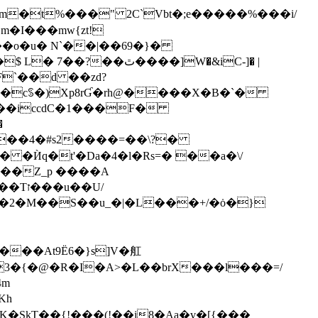
Dm�t%���" 2C`Vbt�;e�����%���i/
�o�u� N`��|��69�}�
����]W�&iC-]� |
��iccdC�1���F�
�Ѝq�t'�Da�4�l�Rs=� ��a�\/
��Z_p ����A
��U/
�2�
M��S��u_�|�L���+/�ȯ�}
b3�{�@�R�I�A>�L��brX���l���=/
K�SkT��{!���(!��i8�Aa�v�[{���