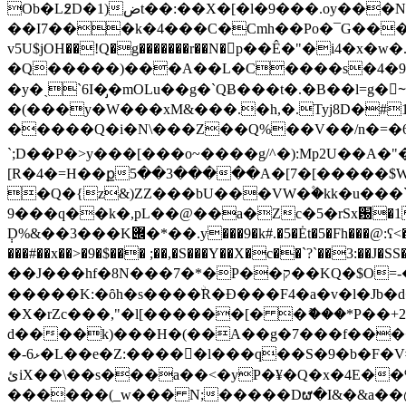
Ob�L߶D�1)ضt��:��X�[�l�9���.oy���NUZJ�RR)�h�ږ�$)�QY������#�l��7*/
��I7��͏�k�4���C�Cmh��Po�¯G���`�[�ܛ<������H`��U@�I�� %υ
v5U$jOH��!Q�g�������r��N�󩉛p��Ê�"�i4�x�w�.J.��P ��� 
�Q�����)���A��L�C����s�4�9H��
�y�ˎ`6I�̡�mOLu��g�`QɃ���t�.�B��l=
�(���y�W���xM&���.�h,�.Tyj8D�#
�����Q�i�N\���Z��Q%��V��/n�=�63Z���jقq5����9�5w�f-���-�^<{��D��W�y�[ዌ
`;D��P�>y���[���o~����g/^�):Mp2U��A
[R�4�=H��ք5��3�����A�[7�[�
����$W
�Q�{z&)ZZ���bU���VW�۫�kk�u���`�:~�
�9��q��k�,pL��@��a�Zc�5�rSx԰�1F����^�H'�:2�AU��jy���tZЪ���WFreG�� ����lf�q
݄D%&��3���K݌�*��.y���9�k#.�5�Ėt�5�Fh���@:ʕ<�n��]��ӆ|�D:؍I�~��ʔ �����&�x!ADQ�|���-96�j$���m@Rdr'0���=tS�Kd&�ˮ|�
���#��x��>�9�$��� ;��,�S���Y��X�c��`?`��3:��J�SS�).��}L
��J���hf�8N���7�*�P��ק��KQ�$O=-�����3�� p�۵.�y���f�]2[�2��L�Ӱ0�k�9k蜡+\��K־
�����K:�ȏh�s����ۨR�Ð���F4�a�v�l�J
�X�rZc���,"�l[������[� �ޮ���*P��+2
d����k)���H�(��A��g�7���f����
�-6ޅ�L��e�Z:�����l���q��S�9�b�F�V#܍c�,��C���à'hW�}D���ɖWu�_���q�kZ6P[��nZ,Qt�pt߲qԋ핶
ئiX��\��s���a��<�yP�¥�Q�x�4E��%>N)��{���&A0�����P&�2�/@�&J
������(_w��� N;�����Dຜ�I&�&a��@