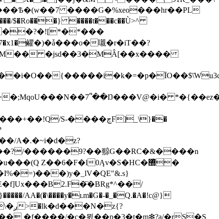
Mf��?�![*�*���
>�;MqoU���N��7՞��Ŋ���V@�i� *�{��ez��
/S-����ڄF]_\}��
/A�.�~i�d�z?
����?/������9?��翞G��RC�&����n
�(Q Z��6�F�l0Ąv�S�HC�޽ͪ�
%�=)���)y�_lV�QE"&.s}
A�(�\����y�ʟm�G�-�_�Q.�A�!c@}
z{?