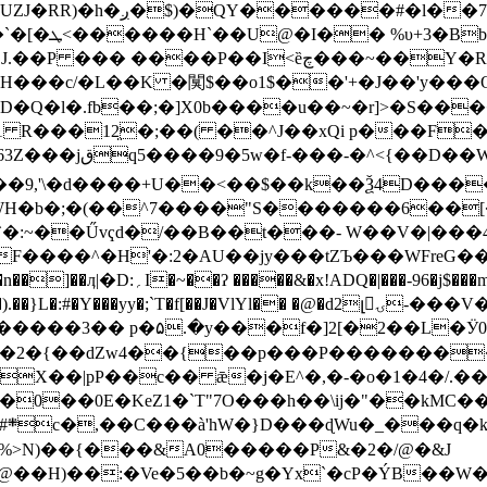
+3�Bb�
����P��I<ȅچ���~��Y�R�ڕ8����RF
�c/�L��K �闃$��o1$��'+�J��'y���QF
g�~ٔD�Q�l�.fb��;�]X0b����u��~�r]>�
1 R���12̤�;��( ��^J��xQi p���F
��jS���_�E�"�-
�"��9,'\�d����+U��<��$��k��Ѯ4D���
H�b�;�(��^7����"S�������6��[�
�Űvҁd�/��B��t���- W��V�ق45���|
�:#�Y���yy�;`T�f[��J�VlYl�� �@�d2լۍ-���V��-
b�d�2�{��dZw4��{��p���P�������
X��|pP��c�� ǣ�j�E^�,�-�o�1�4�/.��
0��0E�KeZ1�`T"7O���h��\ij�"��kMC�
��H)��:�Ve�5��b�~g�Yx`�cP�ÝB��W�