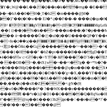
���� ��*�� �go���L6�-P� ��,&G��\bm�2
�Y�;,W@��L��,�|[��n�k�[�ՠg� �E���
�~�hA��0�H�ˬT�b2 �m����@֑M�
$8^ �!���gV�&�8ӡ�+(II�C��%�����Mqrl,efir! 
�1��{ i}��]�%�k��5+���m���;�7�p���
��� ά~�����Ũ�㋠�uI�)��U����QP�Y�
��R��Y���7q�
���}�H���" �hZ�pv����B��4�[gD��T�X
]�4�$�hw c>G�y�>Y?� &��� �D`S�y�EN�
F��0���0MpQ���h����@q�m��d� ��̲X�
gʰȴ��]�U���7�8A��^d��$��b�m��
i��,���s]��xR�Z]�. �=.ջN�(9|
f��w0�մ�t���6*� ?��WK���z�������ĩ�
�́�!��×�I�����@