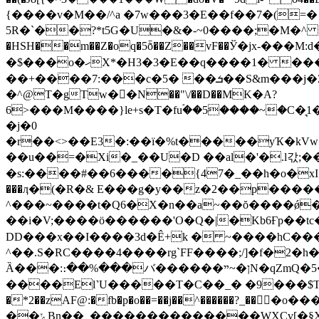
{����v�M��/^a �7w���3�E��f��7�(=� ^�@_��5oף�������m�������g��y���Ѣ�(w��7 ���
5R�`��?*t5G�U�&�-~0����;�M�^ ���{ݬEA3%� �з�o5��d�iʀ�6O}���xӧ �4}����/$�Ro���} ���
�HSH��m��Z�oq�5ȭ��Z��vF��Ў�jx-��
�$���o�ހX*�H3�3�E��q����1� ���qM9&X$��M���)�ʢ�Љ�y�үݠdoqe��[��4�3H�7�x1�䴞�)�ǡ���o�嚫�r�iT��?
��+����7:���c�5� ��ܭ��S&m���j�Z�O�+�| ��o��ٳ=A�=�1y�p�QT��8gUM�� �jsd��3�MÂ[��x����
�^@T�gTw��ٍN��"\/��D��МK�A?
6>���M����}le+s�T�fuۘ��5����~�C�͉1���~:V��U�e�{Iz��"���D���Z׹{��i�O��{��
�j�0
�r��<>��E3�:�
�ї�%t�����yҠ�kVw�
��u��=�Xi�_��U�D ��al�'�.l갃;��,#{`!�
�s:����#��6����{47�_��h�o�xІ"�M
���ӆ�(�R�& E���g�y��z�2��p�����
^���~����t�Q6�X�n��a~��ŏ����ǿ�
��i�V;����ӧ������'O�Q�|�Kb6Ғp��t
DD���x��I����3d�Ê+k � ~����hC�����c
^��.S�RC����4����rg`FF����;/]�f�2�h�
Ȁ���:։��%���バ��� ���ן�~ײN�qZmQ�5�M�E؝B���u� �D�E�Q\���6���1�E�f]Ux���B2.F�҇�BRg*^��/
����El˺U�����T�C��_� �9���$T���! �
�*2��zAF@:�fb�p�o��=��j��^������?_���o���<�
��ݺBn��_��֖������������WXCv[�§X$�HQ_xتHiL��u��ѓ�ȡ'{��m�I+f�'ȜR�Dˋ�[��� �f����/�c�묈��p�3�t�m❇?a/�rS�S