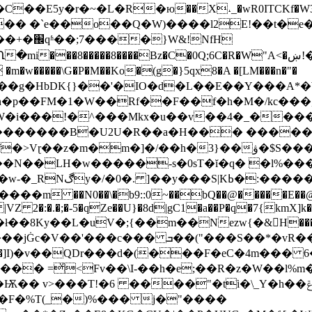
y�r�~�L�R�ю��X˔_�wR0ITCKf�W3�6���[�^��
��+�֌qʱ��;7����}W&!NfH
w�����\G�P�M��Ko�(g�}5qx8�A �[LM���n�"�
W�i���!�^���Mkx�u��v��4�_���
�������B�U2U�R��a�H��� �����q
3}��ۋ�$S���T,�ܮ�T�*lBF�~�Ɍanh+l�r�� ?��K��/�~
�-s�0sT�ĭ�q� �l%����/V޺+�k�d�ŅU��}C^R��X�Z
h_<���I��dIl���諛
VZ 2�:�.�;�-5�qZe��U}�8d|gC1�a��P�q�7{kmX]k�
U �˫V�(�ł��8Ky��L�uV�;{��m��Nezw{�&H
�v��QDr���d�(���F�eC�4m��� 6�g�� �O��
ǀ��� =ͮ<Fv��\I-��h�e;��R�z�W��l%
���"�tٙi�\_Y�h��ݝ�dK����A5,߶[wav�1{�@,Sr�a)a%m/
�F�%T(_�)%��� j�"����