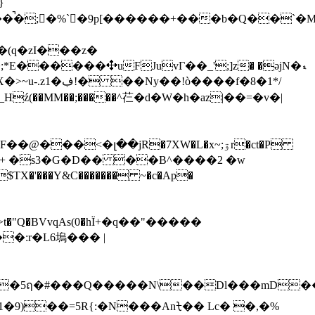
�(q�zI���z�
'���Y&C������� ~�c�Ap�