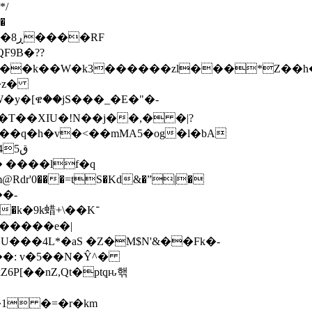
9B�??
S�����k��W�k3������zl���*Z�
�z�
�T��XIU�!N��j��,� �|?
�q�h�v�<��mMA5�og�l�bA
�����e�|
U���4L*�aS �Z�M$N'&��Fk�-
��: v�5��N�Ŷ^�
1 �=�r�km