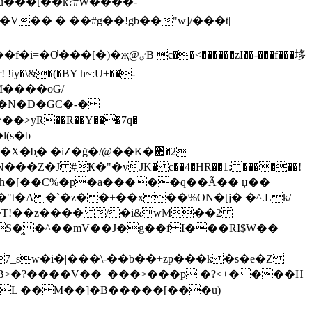
 6�u���[��k?#W����-
V�� � ��#g��!gb��"w]/���t|
!iy�\&�(�BY|h~:U+��-
M����oG/
��N�D�GC�-�
�b̹̗� �iZ�ġ�/@��K�΂�2
��Z�J #Ҟ�"�vJK� c��4�HR��1: ������!
"t�A�`�z��+��x��%ON�[j� �^.Lk/
S�͖ �^��mV��J�g��f I���RI$W��
7_sw�i�|���\-��b��+zp���k �s�e�Z