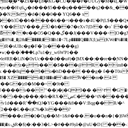
�Q��`�Mw�X�H�-
���N;$e y�d�{��0�� YQ6�� x
��b3񺱛��b�/���k��=i���x�4U�P(L$���Q
uFJuvГ��_';]z�̷ �әjN�ޑ
�>~u-.z1�ڣ!� ��Ny��!ò����f�8�1*/
���۬:���Lp7u1�y_w6WƤ1��
�D�� ��B^����2 �w
���8q��l�o�hD��� ���g� ΰ��T0o$TX�
���$� XZ����(o�[H��n�˚s�ieH݉W��m�:4
QI�� �^٢ �G�>t�"Q�BVvqAs(0�hЇ+�q��"�����
1d���R՚��tQJ�YG���&8��VːBqg��R/�^
� Lc� �,�%