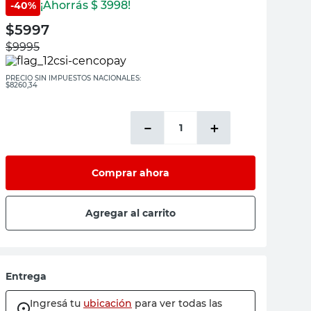
¡Ahorrás $
3998
!
-
40
%
$
5997
$
9995
PRECIO SIN IMPUESTOS NACIONALES:
$8260,34
－
＋
Comprar ahora
Agregar al carrito
Entrega
Ingresá tu
ubicación
para ver todas las