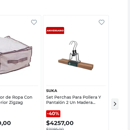
Vista rápida
Vista rápida
SUKA
ORDEN
or de Ropa Con
Set Perchas Para Pollera Y
Gancho 
rior Zigzag
Pantalón 2 Un Madera
Doble 8
Natural Suka
Blanco
40%
40%
0,00
$
4257,00
$
419
$
7095,00
$
6995,0