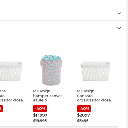
iana
M+Design
M+Design
sto
hamper canvas
Canasto
izador clóset
azulejo
organizador clóset
3 lt
%
-
40
%
-
40
%
$
11.997
$
2097
$
19.995
$
3495