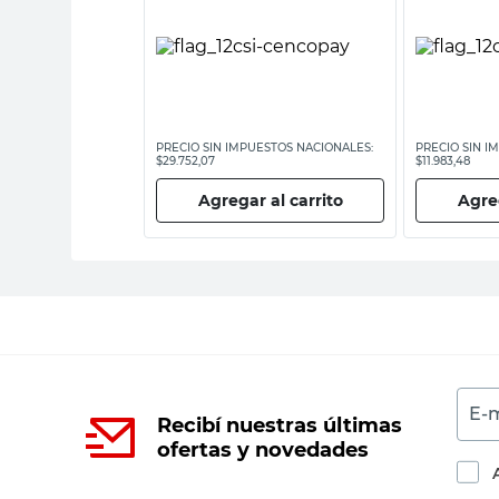
ESTOS NACIONALES:
PRECIO SIN IMPUESTOS NACIONALES:
PRECIO SIN I
$29.752,07
$11.983,48
 al carrito
Agregar al carrito
Agreg
E-m
Recibí nuestras últimas
ofertas y novedades