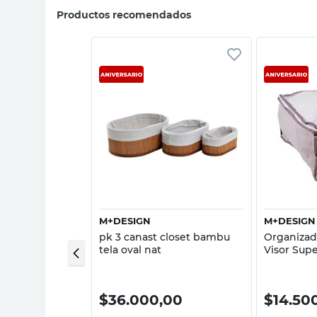
Productos recomendados
sta rápida
Vista rápida
M+DESIGN
M+DESIGN
pa
pk 3 canast closet bambu
Organizad
e Con Barra
tela oval nat
Visor Supe
0,00
$
36.000,00
$
14.50