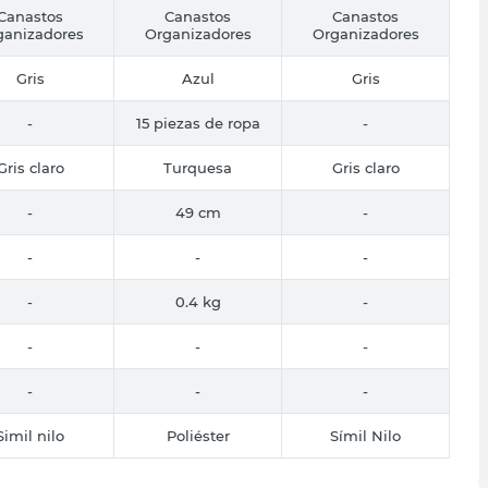
Canastos
Canastos
Canastos
ganizadores
Organizadores
Organizadores
Gris
Azul
Gris
-
15 piezas de ropa
-
Gris claro
Turquesa
Gris claro
-
49 cm
-
-
-
-
-
0.4 kg
-
-
-
-
-
-
-
Simil nilo
Poliéster
Símil Nilo