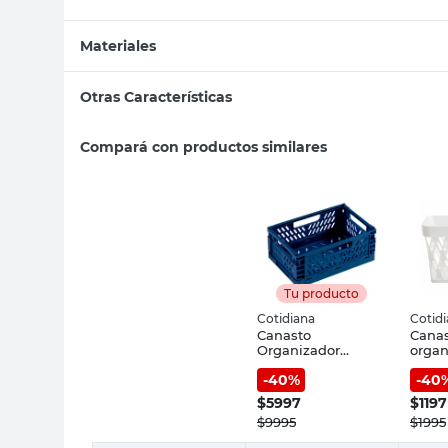
Materiales
Otras Características
Compará con productos similares
Tu producto
Cotidiana
Cotid
Canasto
Cana
Organizador
organ
Plegable 3 Lts
1.5 lt
-
40
%
-
40
Polipropileno Azul
Cotidiana
$
5997
$
1197
$
9995
$
1995