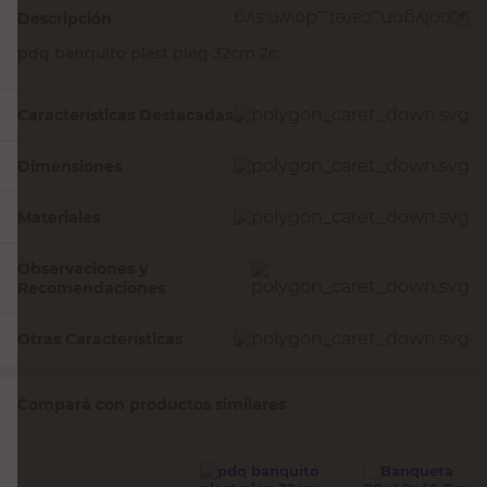
Descripción
pdq banquito plast pleg 32cm 2c.
Características Destacadas
Dimensiones
Materiales
Observaciones y
Recomendaciones
Otras Características
Compará con productos similares