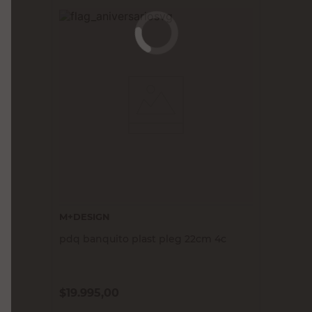
M+DESIGN
pdq banquito plast pleg 22cm 4c
$
19.995,00