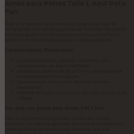
Arnés para Perros Talle L Azul Pet's
Fun
Dale a tu mascota la comodidad y seguridad que se
merece con este arnés ajustable de Pet's Fun. Su diseño
en tonos azules con detalles decorativos ofrece tanto
estilo como funcionalidad para tus paseos diarios.
Características Destacadas
Confeccionado en poliéster resistente, con
componentes de alta durabilidad
Medidas ajustables de 50 a 70 cm para adaptarse
perfectamente a tu mascota
Diseño moderno en color azul con detalles
decorativos
Sistema de ajuste seguro con herrajes de hierro de
calidad
Por qué nos gusta este Arnés Pet's Fun
Este arnés combina seguridad y estilo en un solo
producto. Su sistema ajustable permite una adaptación
perfecta al cuerpo de tu perro, mientras que sus