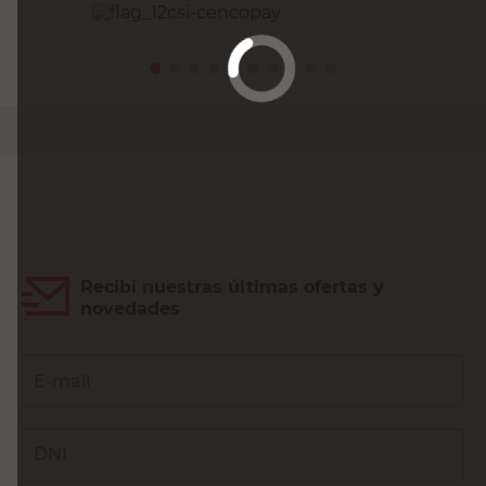
PRECIO SIN IMPUESTOS NACIONALES:
$4958,68
Agregar al carrito
Recibí nuestras últimas ofertas y
novedades
E-mail
DNI