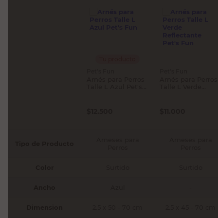
Tu producto
Pet's Fun
Pet's Fun
Arnés para Perros
Arnés para Perros
Talle L Azul Pet's
Talle L Verde
Fun
Reflectante Pet's
Fun
$
12.500
$
11.000
Arneses para
Arneses para
Tipo de Producto
Perros
Perros
Color
Surtido
Surtido
Ancho
Azul
-
Dimension
2.5 x 50 - 70 cm
2.5 x 45 - 70 cm