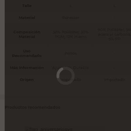
Talle
L
L
Material
Poliéster
-
90% Poliéster, 5
Composición
58% Poliéster, 30%
acero al carbono,
Material
POM, 12% Hierro
5% PP
Uso
Perros
-
Recomendado
Más Información
Ajustable. Durable
-
Origen
Importado
Importado
Productos recomendados