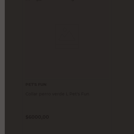
PET'S FUN
Collar perro verde L Pet's Fun
$
6000,00