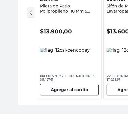
Pileta de Patio
Sifón de 
itario PVC 110
Polipropileno 110 Mm 5
Lavarropa
Entradas Duratop
Duratop
$
13.900,00
$
13.60
00
PRECIO SIN IMPUESTOS NACIONALES:
PRECIO SIN I
ESTOS NACIONALES:
$11.487,61
$11.239,67
Agregar al carrito
Agreg
 al carrito