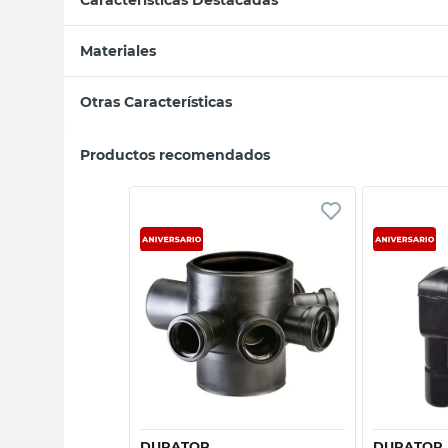
Materiales
Otras Características
Productos recomendados
Vista rápida
sta rápida
DURATOP
DURATOP