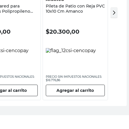
Pared para
Pileta de Patio con Reja PVC
Marco 
s Polipropileno
10x10 Cm Amanco
Acero I
0,00
$
20.300,00
$
810
MPUESTOS NACIONALES:
PRECIO SIN IMPUESTOS NACIONALES:
PRECIO SI
$16.776,86
$6694,22
ar al carrito
Agregar al carrito
Ag