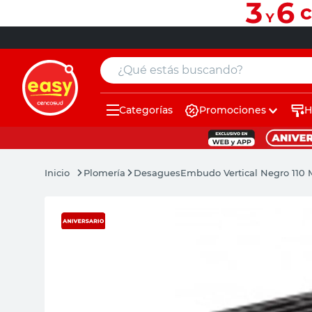
¿Qué estás buscando?
Categorías
Promociones
H
muebles
pintura
Plomería
Desagues
Embudo Vertical Negro 110
escritorio
puertas
placard
sillon
espejo