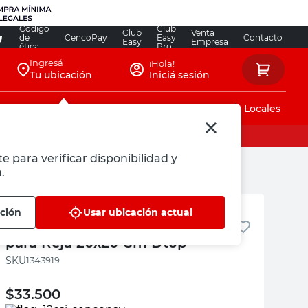
Código
Club
Club
Venta
de
CencoPay
Easy
Contacto
Easy
Empresa
ética
Pro
Ingresá
¡Hola!
Tu ubicación
Iniciá sesión
Servicios de instalaciones
Locales
e para verificar disponibilidad y
.
Duratop
ación
Usar ubicación actual
Embudo Vertical Negro 110 Mm
para Reja 20x20 Cm Dtop
:
1343919
$
33.500