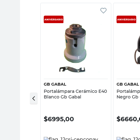
sta rápida
Vista rápida
GB GABAL
GB GABAL
ortalámpara E27
Portalámpara Cerámico E40
Portalámp
textil
Blanco Gb Gabal
Negro Gb 
$
6995,00
$
6660,