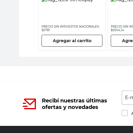
ESTOS NACIONALES:
PRECIO SIN IMPUESTOS NACIONALES:
PRECIO SIN I
$5781
$5504,14
 al carrito
Agregar al carrito
Agreg
E-m
Recibí nuestras últimas
ofertas y novedades