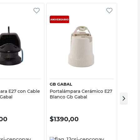
Vista rápida
Vista rápida
GB GABAL
ENLED
ara E27 con Cable
Portalámpara Cerámico E27
Portalá
Gabal
Blanco Gb Gabal
Negro 
00
$
1390,00
$
13.