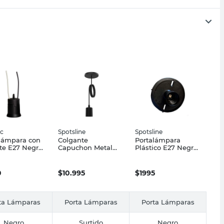
ec
Spotsline
Spotsline
lámpara con
Colgante
Portalámpara
te E27 Negro
Capuchon Metal
Plástico E27 Negro
ec
Negro 1 Luz E27
Spotsline
Spotsline
0
$
10.995
$
1995
ta Lámparas
Porta Lámparas
Porta Lámparas
Negro
Surtido
Negro