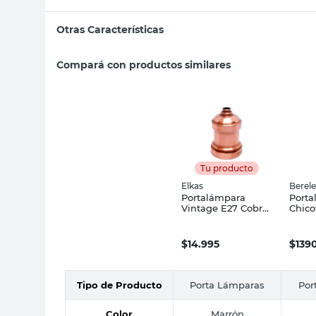
Otras Características
Compará con productos similares
Tu producto
Elkas
Berel
Portalámpara
Porta
Vintage E27 Cobre
Chico
Elkas
Berel
$
14.995
$
139
Tipo de Producto
Porta Lámparas
Por
Color
Marrón