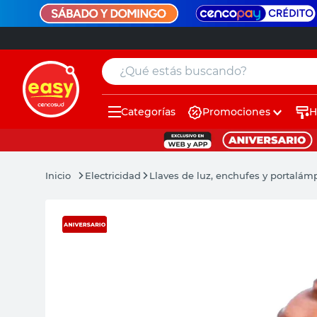
¿Qué estás buscando?
Categorías
Promociones
H
muebles
pintura
Electricidad
Llaves de luz, enchufes y portalám
escritorio
puertas
placard
espejo
sillas