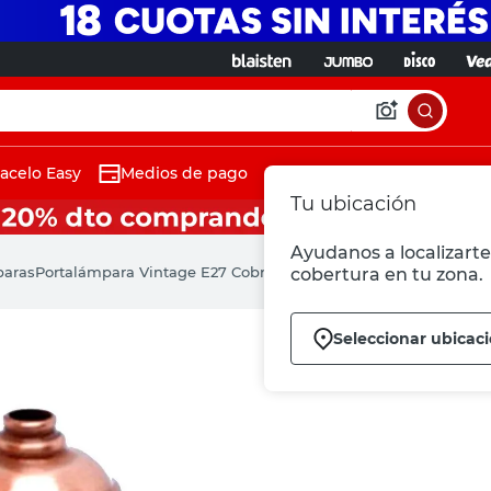
acelo Easy
Medios de pago
Tu ubicación
Ayudanos a localizarte 
paras
Portalámpara Vintage E27 Cobre Elkas
cobertura en tu zona.
Seleccionar ubicac