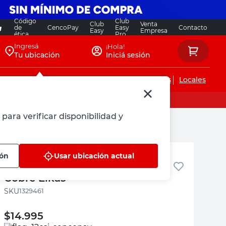
Código
Club
Club
Venta
de
CencoPay
Easy
Contacto
Easy
Empresa
ética
Pro
Ingresá
¡Hola!
Tu ubicación
Iniciá sesión
Servicios de instalaciones
Locales
para verificar disponibilidad y
Elkas
ión
Usar ubicación actual
Portalámpara Vintage E27
Cobre Elkas
:
1329461
$
14.995