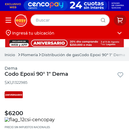
Buscar
Ingresá tu ubicación
muebles
Iniciá sesión
pintura
Plomería
Distribución de gas
Codo Epoxi 90° 1" Dema
escritorio
Dema
puertas
Codo Epoxi 90° 1" Dema
placard
:
1322985
$
6200
PRECIO SIN IMPUESTOS NACIONALES: