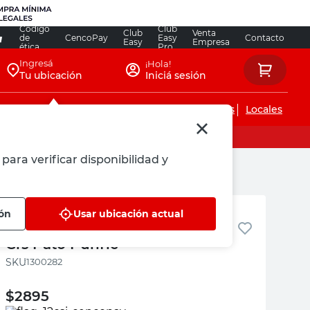
Código
Club
Club
Venta
de
CencoPay
Easy
Contacto
Easy
Empresa
ética
Pro
Ingresá
¡Hola!
Tu ubicación
Iniciá sesión
Servicios de instalaciones
Locales
para verificar disponibilidad y
Pato Purific
ión
Usar ubicación actual
Bloque Adhesivo Tropical 24.6
Grs Pato Purific
:
1300282
$
2895