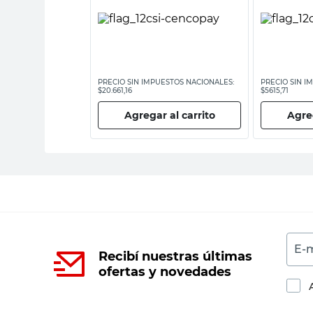
ESTOS NACIONALES:
PRECIO SIN IMPUESTOS NACIONALES:
PRECIO SIN I
$20.661,16
$5615,71
 al carrito
Agregar al carrito
Agreg
E-m
Recibí nuestras últimas
ofertas y novedades