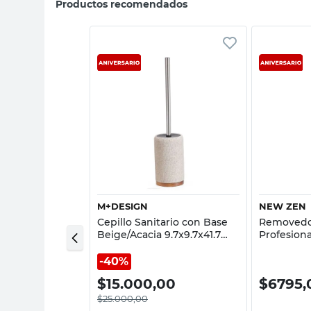
Productos recomendados
sta rápida
Vista rápida
M+DESIGN
NEW ZEN
erías Manual
Cepillo Sanitario con Base
Removedo
lástico
Beige/Acacia 9.7x9.7x41.7
Profesiona
Bettanin
Cm M+Design
40%
00
$
15.000,00
$
6795,
$
25.000,00