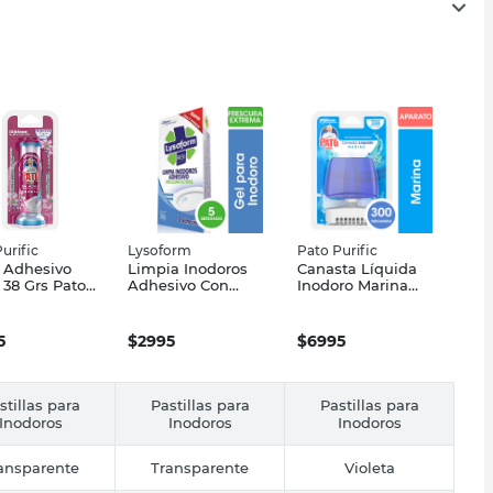
urific
Lysoform
Pato Purific
 Adhesivo
Limpia Inodoros
Canasta Líquida
l 38 Grs Pato
Adhesivo Con
Inodoro Marina
c
Activos 30 Grs
Violeta 300
Lysoform
Descargas Pato
Purific
5
$
2995
$
6995
stillas para
Pastillas para
Pastillas para
Inodoros
Inodoros
Inodoros
ansparente
Transparente
Violeta