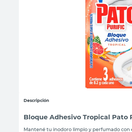
sillas
ceramica
vanitory
Descripción
Bloque Adhesivo Tropical Pato P
Mantené tu inodoro limpio y perfumado con e