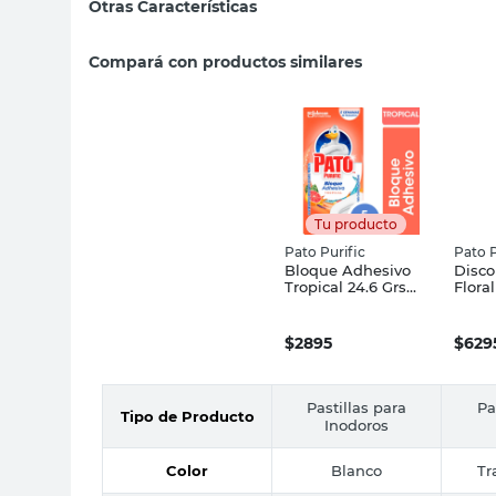
Otras Características
Compará con productos similares
Tu producto
Pato Purific
Pato P
Bloque Adhesivo
Disco
Tropical 24.6 Grs
Flora
Pato Purific
Purifi
$
2895
$
629
Pastillas para
Pa
Tipo de Producto
Inodoros
Color
Blanco
Tr