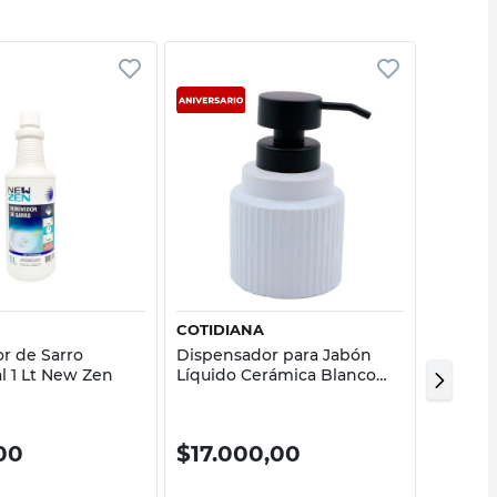
Vista rápida
Vista rápida
COTIDIANA
LYSOF
r de Sarro
Dispensador para Jabón
Desinfe
l 1 Lt New Zen
Líquido Cerámica Blanco
Inodoro
Cotidiana
40%
00
$
17.000,00
$
308
$
5145,0