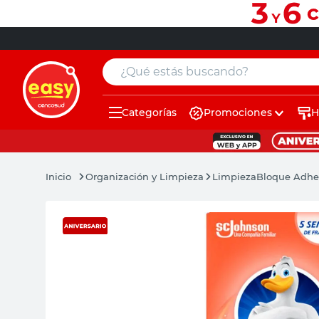
¿Qué estás buscando?
Categorías
Promociones
H
muebles
pintura
Organización y Limpieza
Limpieza
Bloque Adhesi
escritorio
puertas
placard
sillon
espejo