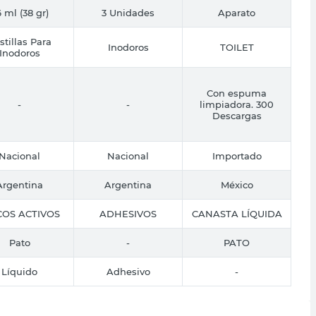
 ml (38 gr)
3 Unidades
Aparato
stillas Para
Inodoros
TOILET
Inodoros
Con espuma
-
-
limpiadora. 300
Descargas
Nacional
Nacional
Importado
Argentina
Argentina
México
COS ACTIVOS
ADHESIVOS
CANASTA LÍQUIDA
Pato
-
PATO
Líquido
Adhesivo
-