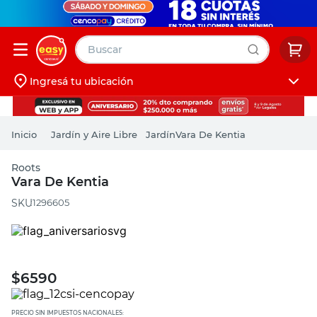
Buscar
Ingresá tu ubicación
muebles
Iniciá sesión
pintura
Jardín y Aire Libre
Jardín
Vara De Kentia
escritorio
Roots
puertas
Vara De Kentia
placard
:
1296605
$
6590
PRECIO SIN IMPUESTOS NACIONALES: