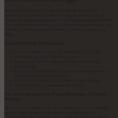
Descubrí la elegancia y versatilidad de esta placa
melamínica Chromix blanco de Egger, perfecta para
darle vida a tus proyectos de mobiliario y revestimientos.
Con un acabado premium y dimensiones generosas, vas
a poder crear espacios modernos y funcionales en tu
casa.
Características Destacadas
Dimensiones amplias de 260x183 Cm, con un
rendimiento de 4,75m2 por placa
Espesor de 18 Mm que garantiza resistencia y
durabilidad
Acabado Chromix blanco, que aporta elegancia y
luminosidad a tus espacios
Fabricación nacional de primera calidad para
revestimientos y muebles de interior
Por qué nos gusta la Placa Melamina Chromix
Blanco
Esta placa melamínica es ideal para renovar ambientes
con un diseño contemporáneo y sofisticado. Su
terminación en Chromix blanco aporta luminosidad y