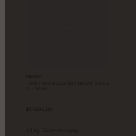
UBAJAY
Tabla Madera Eucalipto Natural 40x152
Cm 20 Mm
$
51.500,00