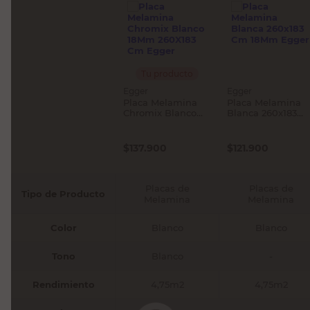
Tu producto
Egger
Egger
Placa Melamina
Placa Melamina
Chromix Blanco
Blanca 260x183
18Mm 260X183 Cm
Cm 18Mm Egger
Egger
$
137.900
$
121.900
Placas de
Placas de
Tipo de Producto
Melamina
Melamina
Color
Blanco
Blanco
Tono
Blanco
-
Rendimiento
4,75m2
4,75m2