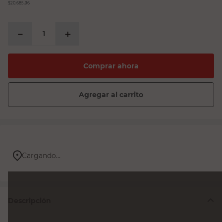
$20.685,96
－
＋
Comprar ahora
Agregar al carrito
Cargando...
Descripción